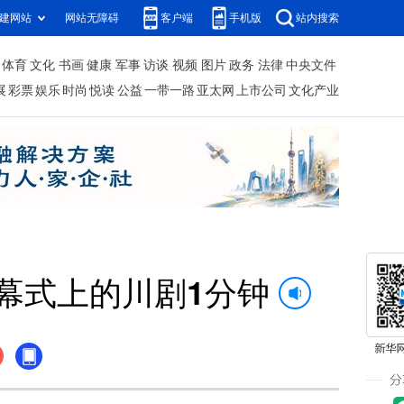
建网站
网站无障碍
客户端
手机版
站内搜索
体育
文化
书画
健康
军事
访谈
视频
图片
政务
法律
中央文件
展
彩票
娱乐
时尚
悦读
公益
一带一路
亚太网
上市公司
文化产业
开幕式上的川剧1分钟