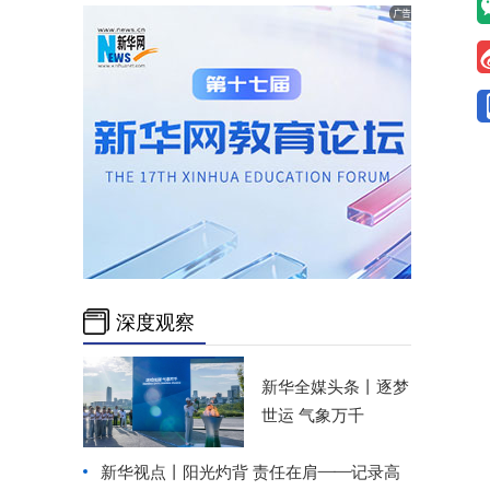
深度观察
新华全媒头条丨
逐梦
世运 气象万千
新华视点丨
阳光灼背 责任在肩——记录高