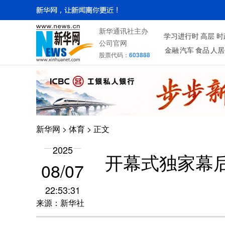
新华通讯社主办
学习进行时
高层
时
公司官网
金融
汽车
食品
人居
股票代码：
603888
新华网
>
体育
> 正文
2025
开幕式独家幕后
08/07
22:53:31
来源：新华社