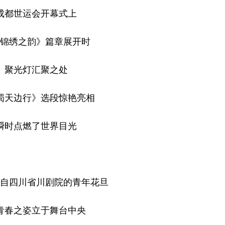
世运会开幕式上
绣之韵》篇章展开时
光灯汇聚之处
天边行》选段惊艳亮相
点燃了世界目光
四川省川剧院的青年花旦
春之姿立于舞台中央