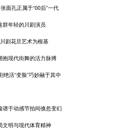
面孔正属于“00后”一代
年轻的川剧演员
剧花旦艺术为根基
抱现代街舞的活力脉搏
活“变脸”巧妙融于其中
谱于动感节拍间倏忽变幻
文明与现代体育精神