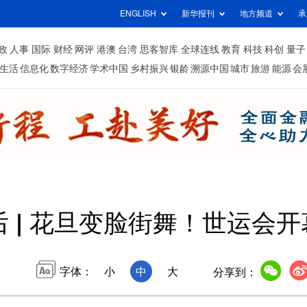
ENGLISH
新华报刊
地方频道
承
政
人事
国际
财经
网评
港澳
台湾
思客智库
全球连线
教育
科技
科创
量子
生活
信息化
数字经济
学术中国
乡村振兴
银龄
溯源中国
城市
旅游
能源
会
 | 花旦变脸街舞！世运会
字体：
小
中
大
分享到：