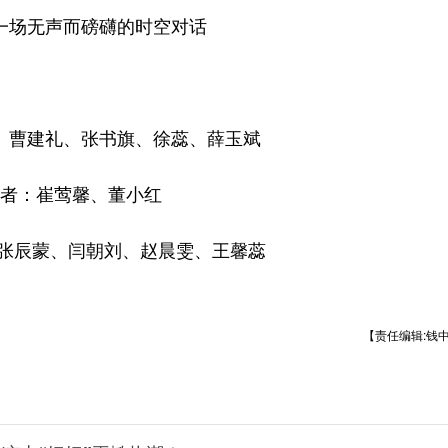
场无声而磅礴的时空对话
曹建礼、张书旗、徐蕊、薛玉斌
：崔莺馨、董小红
张辰蒙、闫朝刘、赵晨雯、王馨蕊
【责任编辑:钱