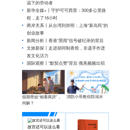
温下的劳动者
新华全媒+丨
守护可可西里：300多公里路
程，走了16小时
两岸关系丨
从台湾到崇明：上海“新岛民”的
创业故事
新闻分析丨香港“黑雨”信号破纪录的背后
文旅新探丨走进胡同制香馆，非遗手作迸
发文化活力
国际观察丨
“默契点赞”背后 俄美频频出招
消防小哥教你防溺水
假期带娃“相看两厌”，
何解？
故宫还可以这么看