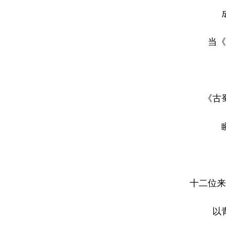
成都
当《锦
聚
《古蜀
瞬时
十二位来自
以青