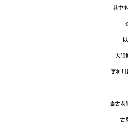
其中多张
这群
以川
大胆拥
更将川剧绝
当古老脸
古蜀