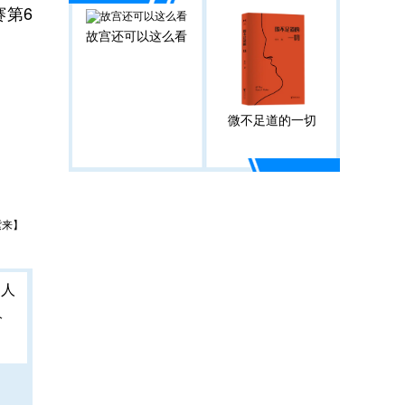
赛第6
故宫还可以这么看
微不足道的一切
紫来】
人