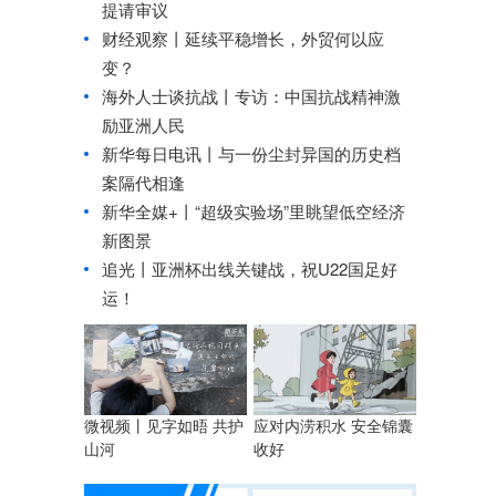
提请审议
财经观察丨
延续平稳增长，外贸何以应
变？
海外人士谈抗战丨专访：中国抗战精神激
励亚洲人民
新华每日电讯丨
与一份尘封异国的历史档
案隔代相逢
新华全媒+丨
“超级实验场”里眺望低空经济
新图景
追光丨
亚洲杯出线关键战，祝U22国足好
运！
微视频丨见字如晤 共护
应对内涝积水 安全锦囊
山河
收好