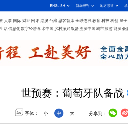
ENGLISH
新华报刊
地方频道
承
政
人事
国际
财经
网评
港澳
台湾
思客智库
全球连线
教育
科技
科创
量子
生活
信息化
数字经济
学术中国
乡村振兴
银龄
溯源中国
城市
旅游
能源
会
世预赛：葡萄牙队备战
字体：
小
中
大
分享到：