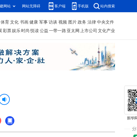
建网站
网站无障碍
客户端
手机版
站内搜索
体育
文化
书画
健康
军事
访谈
视频
图片
政务
法律
中央文件
展
彩票
娱乐
时尚
悦读
公益
一带一路
亚太网
上市公司
文化产业