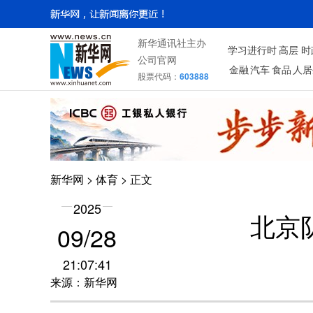
新华通讯社主办
学习进行时
高层
时
公司官网
金融
汽车
食品
人居
股票代码：
603888
新华网
>
体育
> 正文
2025
北京
09/28
21:07:41
来源：新华网