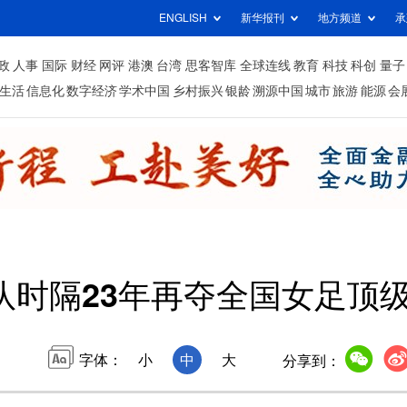
ENGLISH
新华报刊
地方频道
承
政
人事
国际
财经
网评
港澳
台湾
思客智库
全球连线
教育
科技
科创
量子
生活
信息化
数字经济
学术中国
乡村振兴
银龄
溯源中国
城市
旅游
能源
会
队时隔23年再夺全国女足顶
字体：
小
中
大
分享到：