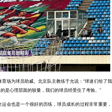
体育场为球员助威。北京队主教练于允说：“球迷们给了
的是心理层面的较量，我们的球员经受住了考验。”
运会也是一个很好的历练，球员成长的过程非常重要，