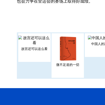
也会力争在全运会的赛场上取得好成绩。
中国人的
故宫还可以这么看
微不足道的一切