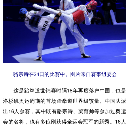
学术中国
乡村振兴
银龄
溯源中国
城市
旅游
能源
会展
彩票
娱乐
时尚
悦读
公益
一带一路
亚太网
上市公司
文化产业
骆宗诗在24日的比赛中。图片来自赛事组委会
地方频道
这是跆拳道世锦赛时隔18年再度落户中国，也是
北京
天津
河北
山西
洛杉矶奥运周期的首场跆拳道世界级较量。中国队派
辽宁
吉林
上海
江苏
出16人参赛，其中既有骆宗诗、梁育帅等参加过奥运
浙江
安徽
福建
江西
会的名将，也有多位刚获得全运会冠军的新秀。16人