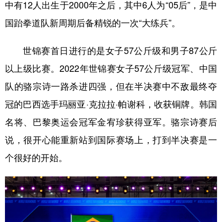
山东
河南
湖北
湖南
中有12人出生于2000年之后，其中6人为“05后”，是中
国跆拳道队新周期后备精锐的一次“大练兵”。
广东
广西
海南
重庆
四川
贵州
云南
西藏
世锦赛首日进行的是女子57公斤级和男子87公斤
陕西
甘肃
青海
宁夏
以上级比赛。2022年世锦赛女子57公斤级冠军、中国
新疆
内蒙古
黑龙江
队的骆宗诗一路杀进四强，但在半决赛中不敌最终夺
冠的巴西选手玛丽亚·克拉拉·帕谢科，收获铜牌。韩国
名将、巴黎奥运会冠军金宥珍获得亚军。骆宗诗赛后
多语种频道
说，很开心能重新站到国际赛场上，打到半决赛是一
English
Español
Français
عربى
个很好的开始。
Русский язык
日本語
한국어
Deutsch
Português