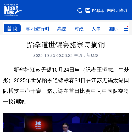
手机版
网站无障碍
PC版本
网站地图
首页
学习进行时
高层
时政
人事
国际
财
跆拳道世锦赛骆宗诗摘铜
学习进行时
高层
时政
人事
2025-10-25 00:53:23
来源：新华网
国际
财经
网评
港澳
新华社江苏无锡10月24日电（记者王恒志、牛梦
台湾
思客智库
全球连线
教育
彤）2025年世界跆拳道锦标赛24日在江苏无锡太湖国
科技
科创
量子
体育
际博览中心开赛，骆宗诗在首日比赛中为中国队夺得
文化
书画
健康
军事
一枚铜牌。
访谈
视频
图片
政务
法律
中央文件
金融
汽车
食品
人居
信息化
数字经济