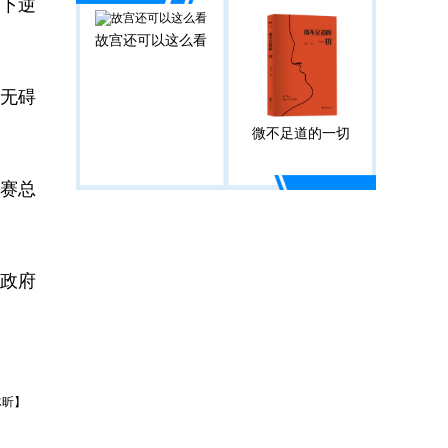
下逆
故宫还可以这么看
无碍
微不足道的一切
赛总
民政府
冰昕】