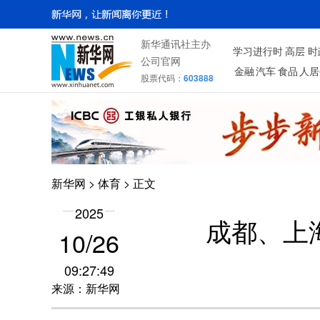
新华通讯社主办
学习进行时
高层
时
公司官网
金融
汽车
食品
人居
股票代码：
603888
新华网
>
体育
> 正文
2025
成都、上
10/26
09:27:49
来源：新华网