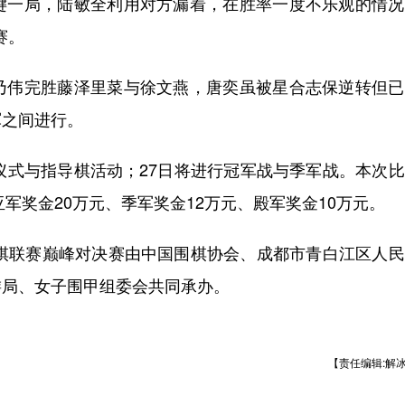
键一局，陆敏全利用对方漏着，在胜率一度不乐观的情况
赛。
伟完胜藤泽里菜与徐文燕，唐奕虽被星合志保逆转但已
军之间进行。
式与指导棋活动；27日将进行冠军战与季军战。本次比
亚军奖金20万元、季军奖金12万元、殿军奖金10万元。
围棋联赛巅峰对决赛由中国围棋协会、成都市青白江区人
游局、女子围甲组委会共同承办。
【责任编辑:解