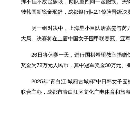
挥不佳不敌金多瑛，两队重回同一起跑线。关
转韩国新锐金珉舒，成都银行队2:1惊险晋级决
另一组对决中，上海星小目队唐嘉雯与芮乃
大局。决赛将在上届中国女子围甲联赛冠、亚
26日将休赛一天，进行围棋希望教室捐赠仪
奖金为72万元人民币，其中冠军奖金30万元、
2025年“青白江·城厢古城杯”中日韩女子
联合主办，成都市青白江区文化广电体育和旅