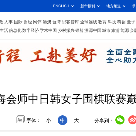
ENGLISH
新华报刊
地方频道
承
政
人事
国际
财经
网评
港澳
台湾
思客智库
全球连线
教育
科技
科创
量子
生活
信息化
数字经济
学术中国
乡村振兴
银龄
溯源中国
城市
旅游
能源
会
海会师中日韩女子围棋联赛
字体：
小
中
大
分享到：