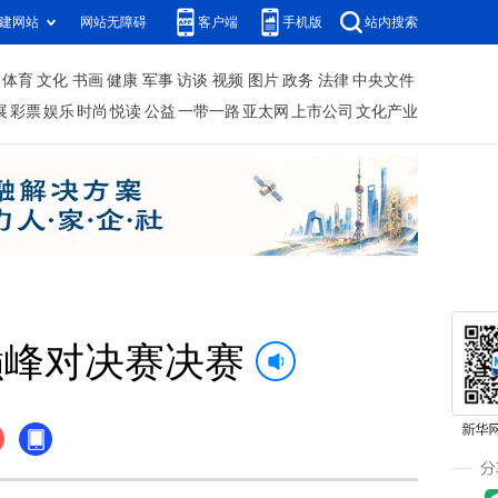
建网站
网站无障碍
客户端
手机版
站内搜索
体育
文化
书画
健康
军事
访谈
视频
图片
政务
法律
中央文件
展
彩票
娱乐
时尚
悦读
公益
一带一路
亚太网
上市公司
文化产业
巅峰对决赛决赛