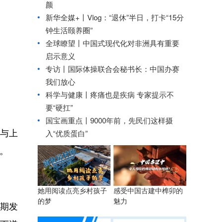
颜
新华全媒+丨
Vlog：“退休”半日，打卡“15分
钟生活颐养圈”
全球瞭望丨中国式现代化对非洲具有重要
启示意义
专访丨国际体操联合会秘书长：中国办赛
我们放心
科学与健康丨疼痛也是疾病 专家提示不
要“硬扛”
国宝画重点丨9000年前，先民们这样摄
与上
入“优质蛋白”
队。
她用阅读点亮乡村孩子
感受中国古建中榫卯的
的梦
魅力
期发