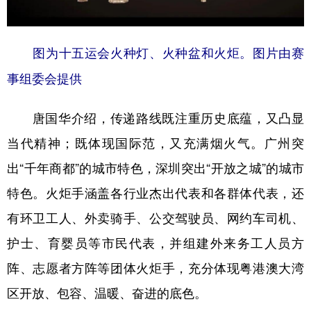
山东
河南
湖北
湖南
广东
广西
海南
重庆
图为十五运会火种灯、火种盆和火炬。图片由赛
四川
贵州
云南
西藏
事组委会提供
陕西
甘肃
青海
宁夏
唐国华介绍，传递路线既注重历史底蕴，又凸显
新疆
内蒙古
黑龙江
当代精神；既体现国际范，又充满烟火气。广州突
出“千年商都”的城市特色，深圳突出“开放之城”的城市
多语种频道
特色。火炬手涵盖各行业杰出代表和各群体代表，还
English
Español
Français
عربى
有环卫工人、外卖骑手、公交驾驶员、网约车司机、
Русский язык
日本語
한국어
护士、育婴员等市民代表，并组建外来务工人员方
Deutsch
Português
阵、志愿者方阵等团体火炬手，充分体现粤港澳大湾
区开放、包容、温暖、奋进的底色。