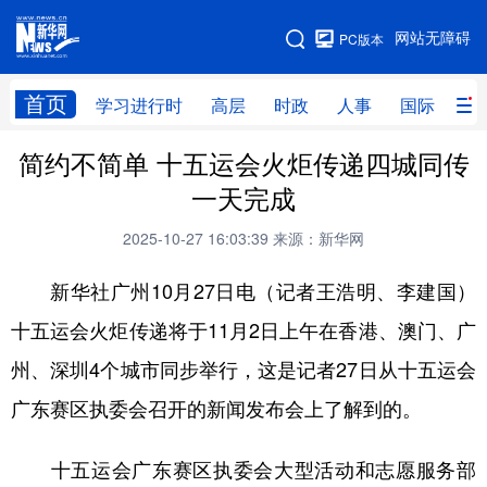
手机版
网站无障碍
PC版本
网站地图
首页
学习进行时
高层
时政
人事
国际
财
简约不简单 十五运会火炬传递四城同传
学习进行时
高层
时政
人事
一天完成
国际
财经
网评
港澳
2025-10-27 16:03:39
来源：新华网
台湾
思客智库
全球连线
教育
新华社广州10月27日电（记者王浩明、李建国）
科技
科创
量子
体育
十五运会火炬传递将于11月2日上午在香港、澳门、广
文化
书画
健康
军事
州、深圳4个城市同步举行，这是记者27日从十五运会
访谈
视频
图片
政务
广东赛区执委会召开的新闻发布会上了解到的。
法律
中央文件
金融
汽车
十五运会广东赛区执委会大型活动和志愿服务部
食品
人居
信息化
数字经济