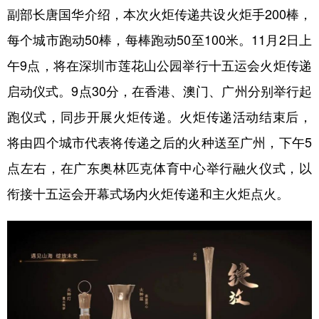
副部长唐国华介绍，本次火炬传递共设火炬手200棒，
学术中国
乡村振兴
银龄
溯源中国
每个城市跑动50棒，每棒跑动50至100米。11月2日上
城市
旅游
能源
会展
午9点，将在深圳市莲花山公园举行十五运会火炬传递
彩票
娱乐
时尚
悦读
启动仪式。9点30分，在香港、澳门、广州分别举行起
跑仪式，同步开展火炬传递。火炬传递活动结束后，
公益
一带一路
亚太网
上市公司
将由四个城市代表将传递之后的火种送至广州，下午5
文化产业
点左右，在广东奥林匹克体育中心举行融火仪式，以
衔接十五运会开幕式场内火炬传递和主火炬点火。
地方频道
北京
天津
河北
山西
辽宁
吉林
上海
江苏
浙江
安徽
福建
江西