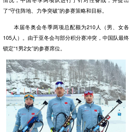
情况，中国冬季两项队进行了针对性备战，并提出
了“守住阵地、力争突破”的参赛策略和目标。
学术中国
乡村振兴
银龄
溯源中国
城市
旅游
能源
会展
本届冬奥会冬季两项总配额为210人（男、女各
彩票
娱乐
时尚
悦读
105人）。由于亚冬会与部分积分赛冲突，中国队最终
锁定“1男2女”的参赛席位。
公益
一带一路
亚太网
上市公司
文化产业
地方频道
北京
天津
河北
山西
辽宁
吉林
上海
江苏
浙江
安徽
福建
江西