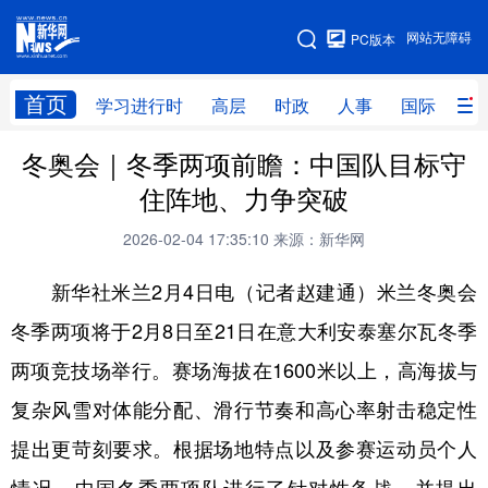
手机版
网站无障碍
PC版本
网站地图
首页
学习进行时
高层
时政
人事
国际
财
冬奥会｜冬季两项前瞻：中国队目标守
学习进行时
高层
时政
人事
住阵地、力争突破
国际
财经
网评
港澳
2026-02-04 17:35:10
来源：新华网
台湾
思客智库
全球连线
教育
新华社米兰2月4日电（记者赵建通）米兰冬奥会
科技
科创
量子
体育
冬季两项将于2月8日至21日在意大利安泰塞尔瓦冬季
文化
书画
健康
军事
两项竞技场举行。赛场海拔在1600米以上，高海拔与
访谈
视频
图片
政务
复杂风雪对体能分配、滑行节奏和高心率射击稳定性
法律
中央文件
金融
汽车
提出更苛刻要求。根据场地特点以及参赛运动员个人
食品
人居
信息化
数字经济