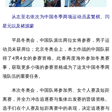
山东
河南
湖北
湖南
广东
广西
海南
重庆
从左至右依次为中国冬季两项运动员孟繁棋、闫
四川
贵州
云南
西藏
星元以及褚源蒙
陕西
甘肃
青海
宁夏
平昌冬奥会，中国队派出两位女将参赛，男子运
新疆
内蒙古
黑龙江
动员未获席位；北京冬奥会上，本土作战的中国队获
得了4男4女的参赛资格。此番再度海外参加冬奥赛
多语种频道
事，获取更多小项的参赛资格成为了这支中国冬季两
English
Español
Français
عربى
项队伍的重要任务。
Русский язык
日本語
한국어
本次冬奥会，中国队将参加男、女个人赛及短距
Deutsch
Português
离赛，并全力冲击追逐赛与集体出发赛的晋级资格。
选手们在个人赛及短距离赛中的表现，决定追逐赛与