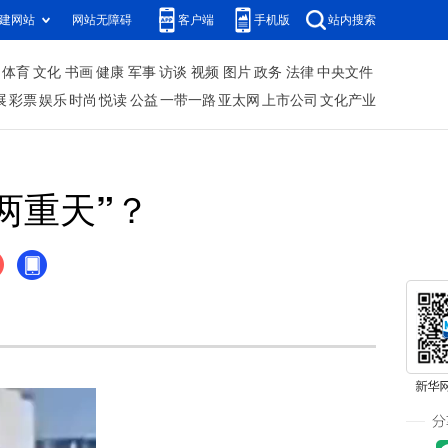
建网站
网站无障碍
客户端
手机版
站内搜索
体育
文化
书画
健康
军事
访谈
视频
图片
政务
法律
中央文件
展
彩票
娱乐
时尚
悦读
公益
一带一路
亚太网
上市公司
文化产业
两重天”？