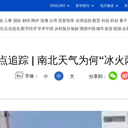
ENGLISH
新华报刊
地方频道
承
政
人事
国际
财经
网评
港澳
台湾
思客智库
全球连线
教育
科技
科创
量子
生活
信息化
数字经济
学术中国
乡村振兴
银龄
溯源中国
城市
旅游
能源
会
点追踪 | 南北天气为何“冰火
字体：
小
中
大
分享到：