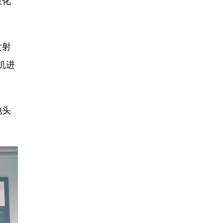
慧化
发射
机进
地头