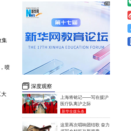
收集
，喷
深度观察
工大
上海将铭记——写在援沪
医疗队离沪之际
新华全媒头条
这里再次唱响团结歌 奋力
书写乡村振兴新篇章