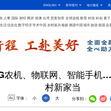
ENGLISH
新华报刊
地方频道
承
政
人事
国际
财经
网评
港澳
台湾
思客智库
全球连线
教育
科技
科创
量子
生活
信息化
数字经济
学术中国
乡村振兴
银龄
溯源中国
城市
旅游
能源
会
5G农机、物联网、智能手机…
村新家当
字体：
小
中
大
分享到：