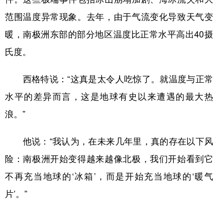
山东
河南
湖北
湖南
范围温度异常现象。去年，由于气流变化导致天气变
广东
广西
海南
重庆
暖，南极洲东部的部分地区温度比正常水平高出40摄
四川
贵州
云南
西藏
氏度。
陕西
甘肃
青海
宁夏
西格特说：“这真是太令人吃惊了。就温度与正常
新疆
内蒙古
黑龙江
水平的差异而言，这是地球有史以来遭遇的最大热
浪。”
多语种频道
他说：“我认为，在未来几年里，真的存在以下风
English
Español
Français
عربى
险：南极洲开始变得越来越像北极，我们开始看到它
Русский язык
日本語
한국어
不再充当地球的‘冰箱’，而是开始充当地球的‘暖气
Deutsch
Português
片’。”