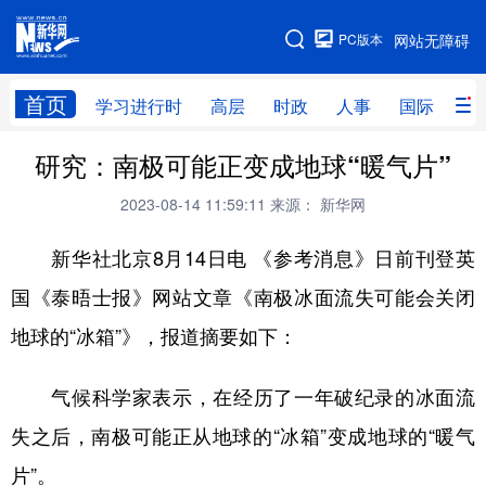
手机版
PC版本
网站无障碍
网站地图
首页
学习进行时
高层
时政
人事
国际
财
研究：南极可能正变成地球“暖气片”
学习进行时
高层
时政
人事
2023-08-14 11:59:11
来源： 新华网
国际
财经
网评
港澳
新华社北京8月14日电 《参考消息》日前刊登英
台湾
思客智库
全球连线
教育
国《泰晤士报》网站文章《南极冰面流失可能会关闭
科技
科创
量子
体育
地球的“冰箱”》，报道摘要如下：
文化
书画
健康
军事
访谈
视频
图片
政务
气候科学家表示，在经历了一年破纪录的冰面流
失之后，南极可能正从地球的“冰箱”变成地球的“暖气
法律
中央文件
金融
汽车
片”。
食品
人居
信息化
数字经济