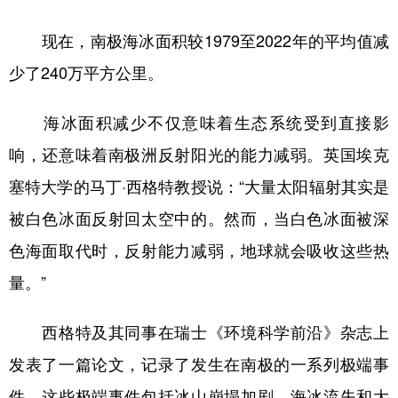
学术中国
乡村振兴
银龄
溯源中国
现在，南极海冰面积较1979至2022年的平均值减
少了240万平方公里。
城市
旅游
能源
会展
彩票
娱乐
时尚
悦读
海冰面积减少不仅意味着生态系统受到直接影
公益
一带一路
亚太网
上市公司
响，还意味着南极洲反射阳光的能力减弱。英国埃克
塞特大学的马丁·西格特教授说：“大量太阳辐射其实是
文化产业
被白色冰面反射回太空中的。然而，当白色冰面被深
色海面取代时，反射能力减弱，地球就会吸收这些热
地方频道
量。”
北京
天津
河北
山西
西格特及其同事在瑞士《环境科学前沿》杂志上
辽宁
吉林
上海
江苏
发表了一篇论文，记录了发生在南极的一系列极端事
浙江
安徽
福建
江西
件。这些极端事件包括冰山崩塌加剧、海冰流失和大