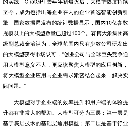
的实践。ChatGPT去年年初爆火后，大模型热度持续
山东
河南
湖北
湖南
至今，成为包括出海企业在内的企业首选智能创新引
广东
广西
海南
重庆
擎。国家数据局发布的统计数据显示，国内10亿参数
四川
贵州
云南
西藏
规模以上的大模型数量已超过100个。赛博大象集团高
陕西
甘肃
青海
宁夏
级副总裁金治认为，全球范围内只有少数公司研发出
新疆
内蒙古
黑龙江
的大模型获得市场认可，“创业公司与全球巨头竞争通
用大模型意义不大，更应该聚焦大模型的应用创新，
多语种频道
将大模型企业应用与企业需求紧密结合起来，解决实
English
Español
Français
عربى
际问题。”
Русский язык
日本語
한국어
大模型对于企业端的效率提升和用户端的体验提
Deutsch
Português
升都有非常大的帮助。大模型可分为三层：第一层是
基于底层技术的基础层通用模型；第二层是基于行业