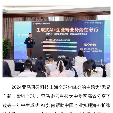
学术中国
乡村振兴
银龄
溯源中国
城市
旅游
能源
会展
彩票
娱乐
时尚
悦读
公益
一带一路
亚太网
上市公司
文化产业
地方频道
北京
天津
河北
山西
2024亚马逊云科技出海全球化峰会的主题为“无界
辽宁
吉林
上海
江苏
向新，智链全球”。亚马逊云科技大中华区高管分享了
浙江
安徽
福建
江西
过去一年中生成式 AI 如何帮助中国企业实现海外扩张