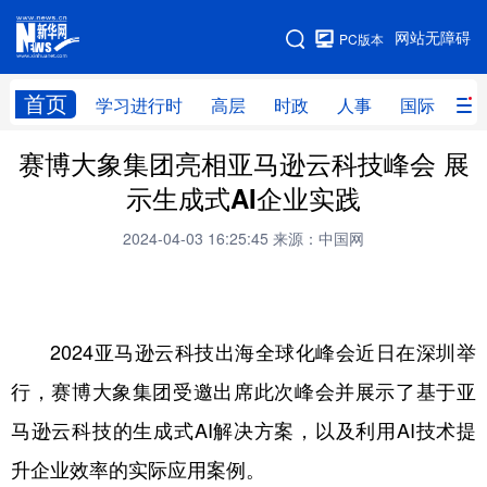
手机版
网站无障碍
PC版本
网站地图
首页
学习进行时
高层
时政
人事
国际
财
赛博大象集团亮相亚马逊云科技峰会 展
学习进行时
高层
时政
人事
示生成式AI企业实践
国际
财经
网评
港澳
2024-04-03 16:25:45
来源：中国网
台湾
思客智库
全球连线
教育
科技
科创
量子
体育
文化
书画
健康
军事
2024亚马逊云科技出海全球化峰会近日在深圳举
行，赛博大象集团受邀出席此次峰会并展示了基于亚
访谈
视频
图片
政务
马逊云科技的生成式AI解决方案，以及利用AI技术提
法律
中央文件
金融
汽车
升企业效率的实际应用案例。
食品
人居
信息化
数字经济