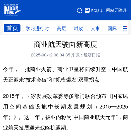
手机版
网站无障碍
PC版本
网站地图
首页
学习进行时
高层
时政
人事
国际
财
商业航天驶向新高度
学习进行时
高层
时政
人事
2025-06-12 08:04:35
来源：经济日报
国际
财经
网评
港澳
今年，一批商业火箭、商业卫星将陆续升空，中国航
台湾
思客智库
全球连线
教育
天正迎来“技术突破”和“规模爆发”双重拐点。
科技
科创
量子
体育
文化
书画
健康
军事
2015年，国家发展改革委等多部门联合颁布《国家民
访谈
视频
图片
政务
用空间基础设施中长期发展规划（2015—2025
年）》。这一年，被业内称为“中国商业航天元年”，商
法律
中央文件
金融
汽车
业航天发展迎来战略机遇期。
食品
人居
信息化
数字经济