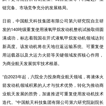
山东
河南
湖北
湖南
链完备、市场竞争充分的发展格局。
广东
广西
海南
重庆
日前，中国航天科技集团有限公司第六研究院自主研
四川
贵州
云南
西藏
发的140吨级重复使用液氧甲烷发动机整机试验取得圆
陕西
甘肃
青海
宁夏
满成功，标志着我国在开式液氧甲烷发动机领域达到
新疆
内蒙古
黑龙江
新高度。该发动机将在天地往返运输系统、可重复使
用运载器以及大运力火箭等关键领域发挥核心作用，
多语种频道
为商业航天发展筑牢技术根基。
English
Español
Français
عربى
“自2023年起，六院全力投身商业航天领域，将液体火
Русский язык
日本語
한국어
箭发动机领域积累的人才与技术优势，转化为推动商
Deutsch
Português
业航天发展的胜势，加速推进可重复使用发动机技术
迭代。”中国航天科技集团有限公司第六研究院副院长