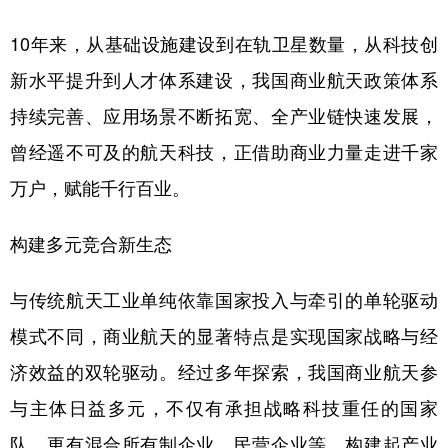
学术中国
乡村振兴
银龄
溯源中国
10年来，从基础设施建设到在轨卫星数量，从科技创
新水平提升到人才体系建设，我国商业航天政策体系
城市
旅游
能源
会展
持续完善、应用场景不断拓宽、全产业链快速发展，
彩票
娱乐
时尚
悦读
曾经遥不可及的航天科技，正借助商业力量走进千家
公益
一带一路
亚太网
上市公司
万户，赋能千行百业。
文化产业
构建多元竞合新生态
地方频道
与传统航天工业单纯依靠国家投入与牵引的单轮驱动
北京
天津
河北
山西
模式不同，商业航天的显著特点是实现国家战略与经
辽宁
吉林
上海
江苏
济效益的双轮驱动。经过多年探索，我国商业航天参
与主体日益多元，不仅有承担战略科技重任的国家
浙江
安徽
福建
江西
队，更有混合所有制企业、民营企业等，构建起产业