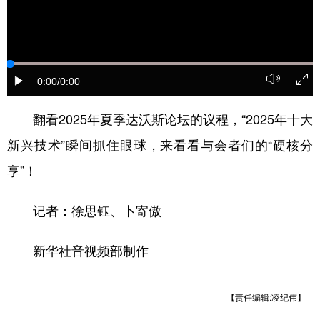
山东
河南
湖北
湖南
广东
广西
海南
重庆
四川
贵州
云南
西藏
0:00
/0:00
陕西
甘肃
青海
宁夏
翻看2025年夏季达沃斯论坛的议程，“2025年十大
新疆
内蒙古
黑龙江
新兴技术”瞬间抓住眼球，来看看与会者们的“硬核分
享”！
多语种频道
English
Español
Français
عربى
记者：徐思钰、卜寄傲
Русский язык
日本語
한국어
新华社音视频部制作
Deutsch
Português
【责任编辑:凌纪伟】