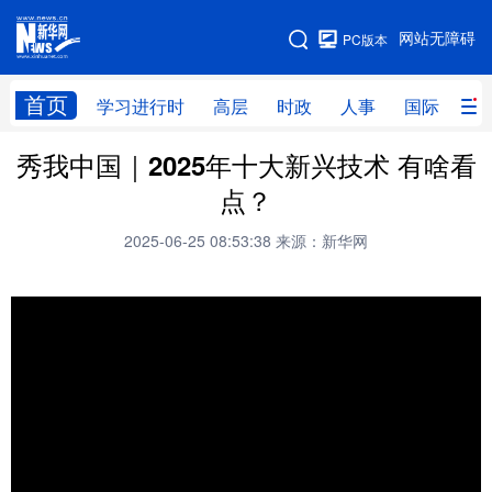
手机版
网站无障碍
PC版本
网站地图
首页
学习进行时
高层
时政
人事
国际
财
秀我中国｜2025年十大新兴技术 有啥看
学习进行时
高层
时政
人事
点？
国际
财经
网评
港澳
2025-06-25 08:53:38
来源：新华网
台湾
思客智库
全球连线
教育
科技
科创
量子
体育
文化
书画
健康
军事
访谈
视频
图片
政务
法律
中央文件
金融
汽车
食品
人居
信息化
数字经济