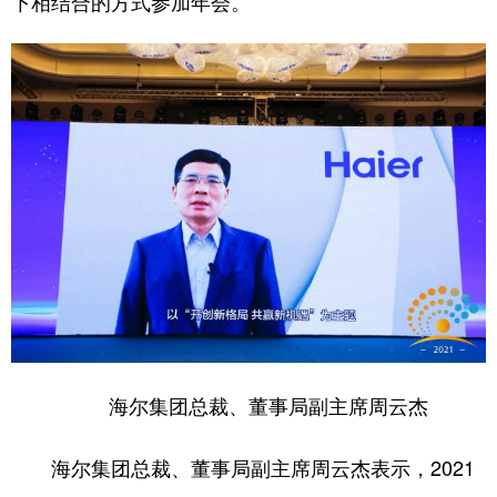
下相结合的方式参加年会。
学术中国
乡村振兴
银龄
溯源中国
城市
旅游
能源
会展
彩票
娱乐
时尚
悦读
公益
一带一路
亚太网
上市公司
文化产业
地方频道
北京
天津
河北
山西
海尔集团总裁、董事局副主席周云杰
辽宁
吉林
上海
江苏
浙江
安徽
福建
江西
海尔集团总裁、董事局副主席周云杰表示，2021