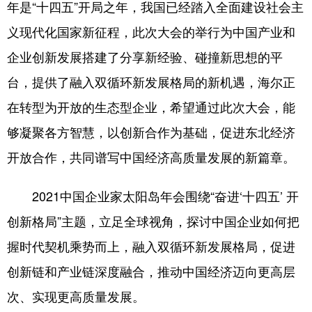
年是“十四五”开局之年，我国已经踏入全面建设社会主
山东
河南
湖北
湖南
义现代化国家新征程，此次大会的举行为中国产业和
广东
广西
海南
重庆
企业创新发展搭建了分享新经验、碰撞新思想的平
四川
贵州
云南
西藏
台，提供了融入双循环新发展格局的新机遇，海尔正
陕西
甘肃
青海
宁夏
在转型为开放的生态型企业，希望通过此次大会，能
新疆
内蒙古
黑龙江
够凝聚各方智慧，以创新合作为基础，促进东北经济
开放合作，共同谱写中国经济高质量发展的新篇章。
多语种频道
2021中国企业家太阳岛年会围绕“奋进‘十四五’ 开
English
Español
Français
عربى
创新格局”主题，立足全球视角，探讨中国企业如何把
Русский язык
日本語
한국어
握时代契机乘势而上，融入双循环新发展格局，促进
Deutsch
Português
创新链和产业链深度融合，推动中国经济迈向更高层
次、实现更高质量发展。