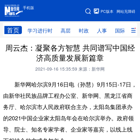
手机版
手机版
PC版本
网站无障碍
网站地图
首页
学习进行时
高层
时政
人事
国际
财
周云杰：凝聚各方智慧 共同谱写中国经
学习进行时
高层
时政
人事
济高质量发展新篇章
国际
财经
网评
港澳
2021-09-16 15:35:59
来源：新华网
台湾
思客智库
全球连线
教育
新华网哈尔滨9月16日电（孙慧）9月15日-17日，
科技
科创
量子
体育
由新华社民族品牌工程办公室、新华网、黑龙江省商
文化
书画
健康
军事
务厅、哈尔滨市人民政府联合主办，太阳岛集团承办
访谈
视频
图片
政务
的2021中国企业家太阳岛年会在哈尔滨举办。政府领
法律
中央文件
金融
汽车
导、院士、知名专家学者、企业家等嘉宾，以线上线
食品
人居
信息化
数字经济