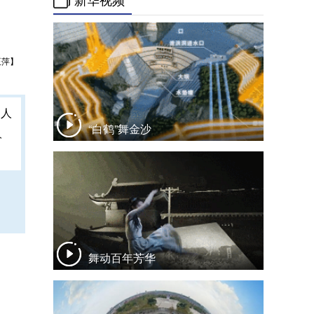
新华视频
王萍】
“白鹤”舞金沙
人
舞动百年芳华