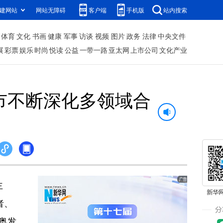
建网站
网站无障碍
客户端
手机版
站内搜索
体育
文化
书画
健康
军事
访谈
视频
图片
政务
法律
中央文件
展
彩票
娱乐
时尚
悦读
公益
一带一路
亚太网
上市公司
文化产业
市不断深化多领域合
主
者、
奥发