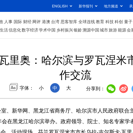
ENGLISH
新华报刊
地方频道
承
政
人事
国际
财经
网评
港澳
台湾
思客智库
全球连线
教育
科技
科创
量子
生活
信息化
数字经济
学术中国
乡村振兴
银龄
溯源中国
城市
旅游
能源
会
·瓦里奥：哈尔滨与罗瓦涅米
作交流
字体：
小
中
大
分享到：
办公室、新华网、黑龙江省商务厅、哈尔滨市人民政府联合
岛年会在黑龙江哈尔滨举办。政府领导、院士、知名专家学
会。活动现场，芬兰罗瓦涅米市市长乌拉-吉尔斯卡·瓦里