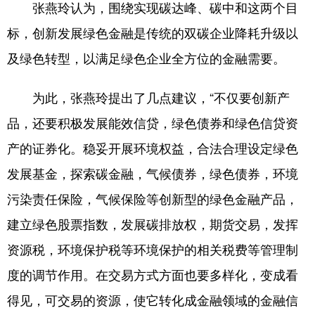
山东
河南
湖北
湖南
张燕玲认为，围绕实现碳达峰、碳中和这两个目
标，创新发展绿色金融是传统的双碳企业降耗升级以
广东
广西
海南
重庆
及绿色转型，以满足绿色企业全方位的金融需要。
四川
贵州
云南
西藏
陕西
甘肃
青海
宁夏
为此，张燕玲提出了几点建议，“不仅要创新产
品，还要积极发展能效信贷，绿色债券和绿色信贷资
新疆
内蒙古
黑龙江
产的证券化。稳妥开展环境权益，合法合理设定绿色
发展基金，探索碳金融，气候债券，绿色债券，环境
多语种频道
污染责任保险，气候保险等创新型的绿色金融产品，
English
Español
Français
عربى
建立绿色股票指数，发展碳排放权，期货交易，发挥
Русский язык
日本語
한국어
资源税，环境保护税等环境保护的相关税费等管理制
Deutsch
Português
度的调节作用。在交易方式方面也要多样化，变成看
得见，可交易的资源，使它转化成金融领域的金融信