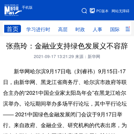
手机版
手机版
PC版本
网站无障碍
网站地图
首页
学习进行时
高层
时政
人事
国际
财
张燕玲：金融业支持绿色发展义不容辞
学习进行时
高层
时政
人事
2021-09-17 13:21:29
来源：新华网
国际
财经
网评
港澳
新华网哈尔滨9月17日电（刘睿祎）9月15日-17
台湾
思客智库
全球连线
教育
日，由新华网、黑龙江省商务厅、哈尔滨市政府等联
科技
科创
量子
体育
合主办的“2021中国企业家太阳岛年会”在黑龙江哈尔
文化
书画
健康
军事
滨举办。论坛期间举办多场平行论坛，其中平行论坛
访谈
视频
图片
政务
—— 2021中国绿色金融发展闭门会议于9月17日举
法律
中央文件
金融
汽车
行。来自政府、金融企业、研究机构的代表出席，为
食品
人居
信息化
数字经济