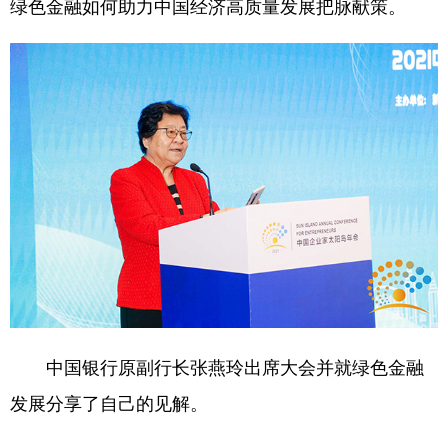
绿色金融如何助力中国经济高质量发展把脉献策。
学术中国
乡村振兴
银龄
溯源中国
城市
旅游
能源
会展
彩票
娱乐
时尚
悦读
公益
一带一路
亚太网
上市公司
文化产业
地方频道
北京
天津
河北
山西
中国银行原副行长张燕玲出席大会并就绿色金融
辽宁
吉林
上海
江苏
发展分享了自己的见解。
浙江
安徽
福建
江西