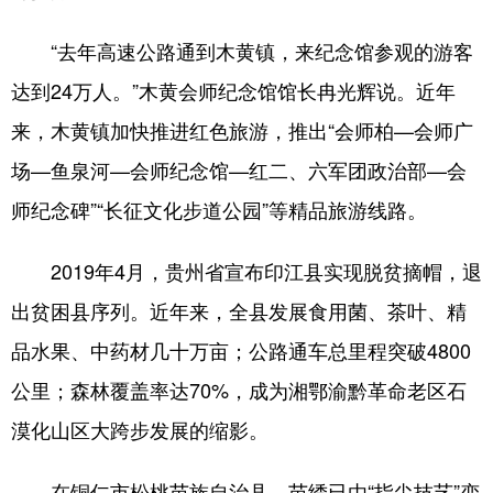
“去年高速公路通到木黄镇，来纪念馆参观的游客
达到24万人。”木黄会师纪念馆馆长冉光辉说。近年
来，木黄镇加快推进红色旅游，推出“会师柏—会师广
场—鱼泉河—会师纪念馆—红二、六军团政治部—会
师纪念碑”“长征文化步道公园”等精品旅游线路。
2019年4月，贵州省宣布印江县实现脱贫摘帽，退
出贫困县序列。近年来，全县发展食用菌、茶叶、精
品水果、中药材几十万亩；公路通车总里程突破4800
公里；森林覆盖率达70%，成为湘鄂渝黔革命老区石
漠化山区大跨步发展的缩影。
在铜仁市松桃苗族自治县，苗绣已由“指尖技艺”变