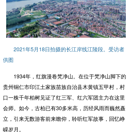
2021年5月18日拍摄的长江岸线江陵段。受访者
供图
1934年，红旗漫卷梵净山。在位于梵净山脚下的
贵州铜仁市印江土家族苗族自治县木黄镇五甲村，村
口一株千年柏树见证了红三军、红六军团主力在这里
会师。如今，古柏已有30多米高，历经风雨而巍然矗
立，引来无数游客前来瞻仰，聆听红军故事，回忆峥
嵘岁月。