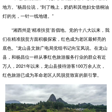
山东
河南
湖北
湖南
地方。”杨昌位说，“到了晚上，奶奶和其他妇女借桐油
广东
广西
海南
重庆
灯的光，一针一线地缝。”
四川
贵州
云南
西藏
“湘西州是‘精准扶贫’首倡地。党的十八大以来，我
陕西
甘肃
青海
宁夏
们在精准脱贫方面积极探索，红色成为老区最鲜亮的
新疆
内蒙古
黑龙江
底色。”龙山县文旅广电局党组书记向宝凤说。在龙山
县，和杨昌位一样从事红色旅游服务行业的群众有近
多语种频道
万人，2021年以来，龙山县接待游客100万余人次，
English
Español
Français
عربى
红色旅游已成为革命老区人民脱贫致富的新引擎。
Русский язык
日本語
한국어
Deutsch
Português