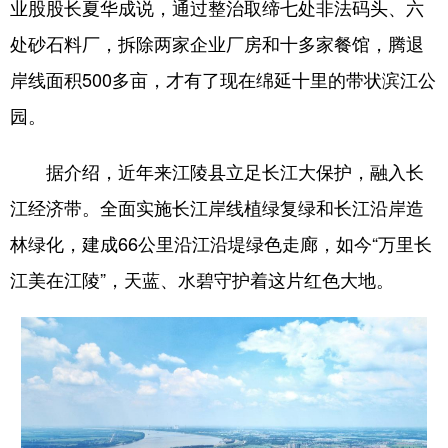
业股股长夏华成说，通过整治取缔七处非法码头、六
处砂石料厂，拆除两家企业厂房和十多家餐馆，腾退
岸线面积500多亩，才有了现在绵延十里的带状滨江公
园。
据介绍，近年来江陵县立足长江大保护，融入长
江经济带。全面实施长江岸线植绿复绿和长江沿岸造
林绿化，建成66公里沿江沿堤绿色走廊，如今“万里长
江美在江陵”，天蓝、水碧守护着这片红色大地。