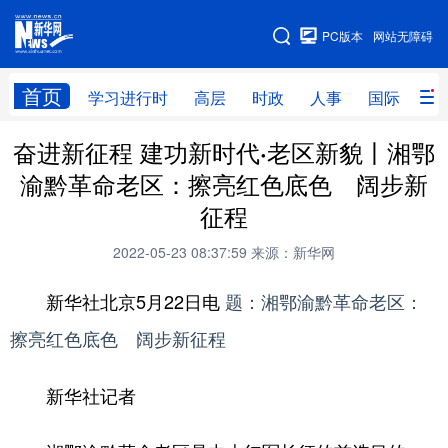
手机版
PC版本
网站无障碍
网站地图
首页
学习进行时
高层
时政
人事
国际
财
奋进新征程 建功新时代·老区新貌丨湘鄂
学习进行时
高层
时政
人事
渝黔革命老区：擦亮红色底色 阔步新
国际
财经
网评
港澳
征程
台湾
思客智库
全球连线
教育
2022-05-23 08:37:59
来源：新华网
科技
科创
量子
体育
新华社北京5月22日电
题：湘鄂渝黔革命老区：
文化
书画
健康
军事
擦亮红色底色 阔步新征程
访谈
视频
图片
政务
新华社记者
法律
中央文件
金融
汽车
食品
人居
信息化
数字经济