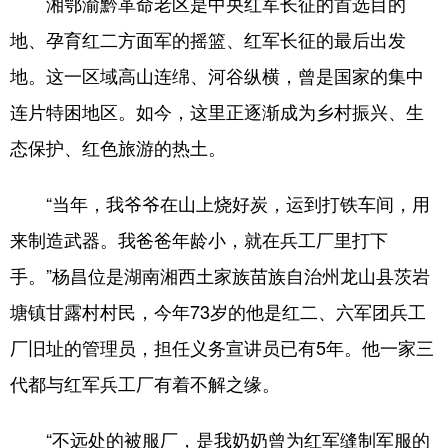
湘鄂渝黔革命老区是中央红军长征的首选目的
地、孕育红二方面军的摇篮、红军长征的最后出发
学术中国
乡村振兴
银龄
溯源中国
地。这一区域高山连绵、河谷纵横，曾是国家的集中
城市
旅游
能源
会展
连片特困地区。如今，这里正逐渐成为乡村振兴、生
彩票
娱乐
时尚
悦读
态保护、红色旅游的热土。
公益
一带一路
亚太网
上市公司
“当年，我爷爷在山上烧好炭，运到打铁车间，用
文化产业
来制造武器。我爸爸年龄小，就在兵工厂里打下
手。”杨昌位是湖南湘西土家族苗族自治州龙山县茨岩
地方频道
塘镇甘露村村民，今年73岁的他是红二、六军团兵工
北京
天津
河北
山西
厂旧址的管理员，担任义务宣讲员已有5年。他一家三
辽宁
吉林
上海
江苏
代都与红军兵工厂有着不解之缘。
浙江
安徽
福建
江西
“不远处的被服厂，是我奶奶曾为红军缝制军服的