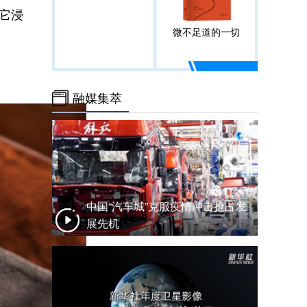
它浸
微不足道的一切
融媒集萃
中国“汽车城”克服疫情冲击抢占发
展先机