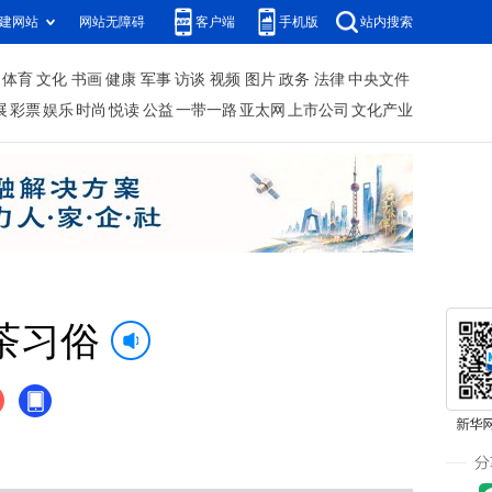
建网站
网站无障碍
客户端
手机版
站内搜索
体育
文化
书画
健康
军事
访谈
视频
图片
政务
法律
中央文件
展
彩票
娱乐
时尚
悦读
公益
一带一路
亚太网
上市公司
文化产业
茶习俗