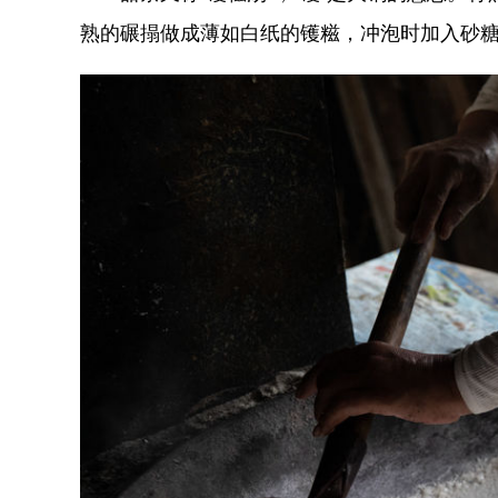
熟的碾搨做成薄如白纸的镬糍，冲泡时加入砂