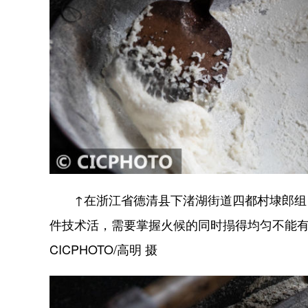
↑在浙江省德清县下渚湖街道四都村埭郎组，
件技术活，需要掌握火候的同时搨得均匀不能
CICPHOTO/高明 摄