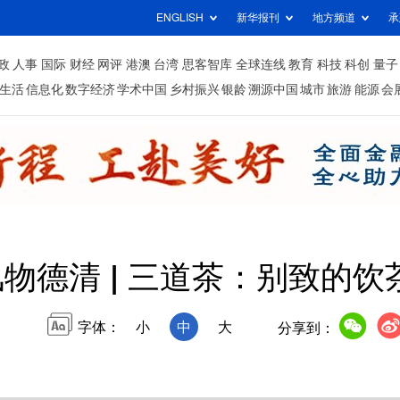
ENGLISH
新华报刊
地方频道
承
政
人事
国际
财经
网评
港澳
台湾
思客智库
全球连线
教育
科技
科创
量子
生活
信息化
数字经济
学术中国
乡村振兴
银龄
溯源中国
城市
旅游
能源
会
风物德清 | 三道茶：别致的饮
字体：
小
中
大
分享到：