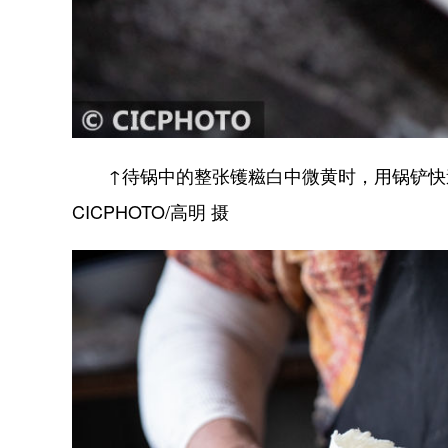
↑待锅中的整张镬糍白中微黄时，用锅铲快速
CICPHOTO/高明 摄