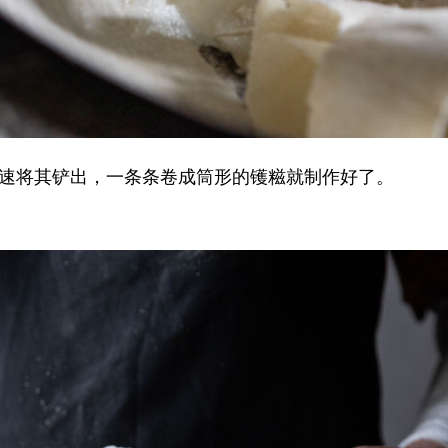
将其铲出，一条条卷成筒形的镬糍就制作好了。