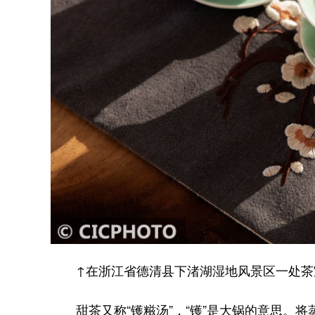
↑在浙江省德清县下渚湖湿地风景区一处茶室拍摄
甜茶又称“镬糍汤”，“镬”是大锅的意思。将