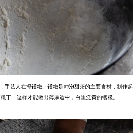
手艺人在搨镬糍。镬糍是冲泡甜茶的主要食材，制作起
有糍丁，这样才能做出薄厚适中，白里泛黄的镬糍。