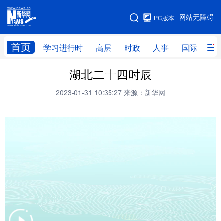
手机版
网站无障碍
PC版本
网站地图
首页
学习进行时
高层
时政
人事
国际
财
湖北二十四时辰
学习进行时
高层
时政
人事
2023-01-31 10:35:27
来源：新华网
国际
财经
网评
港澳
台湾
思客智库
全球连线
教育
科技
科创
量子
体育
文化
书画
健康
军事
访谈
视频
图片
政务
法律
中央文件
金融
汽车
食品
人居
信息化
数字经济