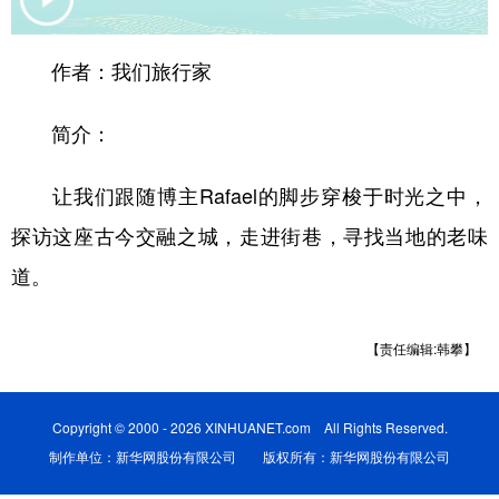
学术中国
乡村振兴
银龄
溯源中国
作者：我们旅行家
城市
旅游
能源
会展
简介：
彩票
娱乐
时尚
悦读
公益
一带一路
亚太网
上市公司
让我们跟随博主Rafael的脚步穿梭于时光之中，
文化产业
探访这座古今交融之城，走进街巷，寻找当地的老味
道。
地方频道
【责任编辑:韩攀】
北京
天津
河北
山西
辽宁
吉林
上海
江苏
Copyright © 2000 - 2026 XINHUANET.com All Rights Reserved.
浙江
安徽
福建
江西
制作单位：新华网股份有限公司 版权所有：新华网股份有限公司