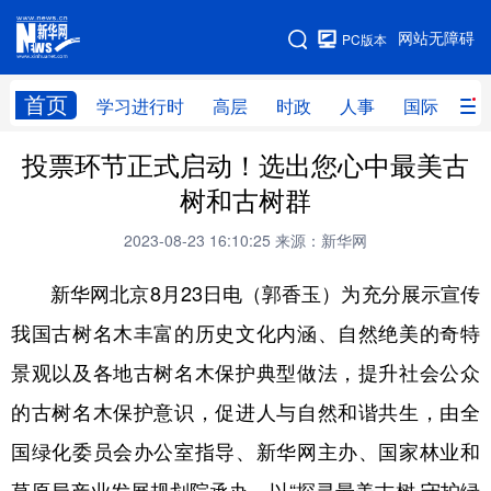
手机版
网站无障碍
PC版本
网站地图
首页
学习进行时
高层
时政
人事
国际
财
投票环节正式启动！选出您心中最美古
学习进行时
高层
时政
人事
树和古树群
国际
财经
网评
港澳
2023-08-23 16:10:25
来源：新华网
台湾
思客智库
全球连线
教育
新华网北京8月23日电（郭香玉）为充分展示宣传
科技
科创
量子
体育
我国古树名木丰富的历史文化内涵、自然绝美的奇特
文化
书画
健康
军事
景观以及各地古树名木保护典型做法，提升社会公众
访谈
视频
图片
政务
的古树名木保护意识，促进人与自然和谐共生，由全
法律
中央文件
金融
汽车
国绿化委员会办公室指导、新华网主办、国家林业和
食品
人居
信息化
数字经济