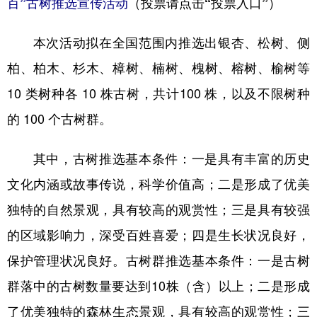
百”古树推选宣传活动
（投票请点击“投票入口”）
山东
河南
湖北
湖南
广东
广西
海南
重庆
本次活动拟在全国范围内推选出银杏、松树、侧
四川
贵州
云南
西藏
柏、柏木、杉木、樟树、楠树、槐树、榕树、榆树等
10 类树种各 10 株古树，共计100 株，以及不限树种
陕西
甘肃
青海
宁夏
的 100 个古树群。
新疆
内蒙古
黑龙江
其中，古树推选基本条件：一是具有丰富的历史
多语种频道
文化内涵或故事传说，科学价值高；二是形成了优美
English
Español
Français
عربى
独特的自然景观，具有较高的观赏性；三是具有较强
的区域影响力，深受百姓喜爱；四是生长状况良好，
Русский язык
日本語
한국어
保护管理状况良好。古树群推选基本条件：一是古树
Deutsch
Português
群落中的古树数量要达到10株（含）以上；二是形成
了优美独特的森林生态景观，具有较高的观赏性；三