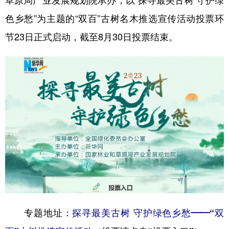
草原局产业发展规划院承办，以“探寻最美古树 守护绿
色乡愁”为主题的“双百”古树名木推选宣传活动投票环
学术中国
乡村振兴
银龄
溯源中国
节23日正式启动，截至8月30日投票结束。
城市
旅游
能源
会展
彩票
娱乐
时尚
悦读
公益
一带一路
亚太网
上市公司
文化产业
地方频道
北京
天津
河北
山西
辽宁
吉林
上海
江苏
浙江
安徽
福建
江西
专题地址：
探
寻最美古树 守护绿色乡愁——“双