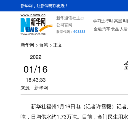
新华通讯社主办
学习进行时
高层
时
公司官网
金融
汽车
食品
人居
股票代码：
603888
新华网
>
台湾
> 正文
2022
01/16
18:43:33
来源：新华网
新华社福州1月16日电（记者许雪毅）记者从
吨，日均供水约1.73万吨。目前，金门民生用