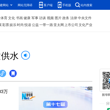
建网站
网站无障碍
客户端
手机版
站内搜索
体育
文化
书画
健康
军事
访谈
视频
图片
政务
法律
中央文件
展
彩票
娱乐
时尚
悦读
公益
一带一路
亚太网
上市公司
文化产业
建供水
3万