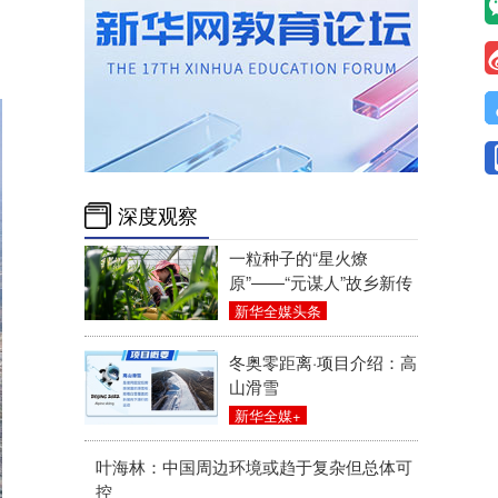
深度观察
一粒种子的“星火燎
原”——“元谋人”故乡新传
新华全媒头条
冬奥零距离·项目介绍：高
山滑雪
新华全媒+
叶海林：中国周边环境或趋于复杂但总体可
控