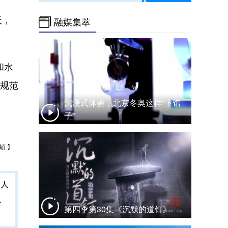
天，
融媒集萃
和水
、规范
沉浸式体验，北京冬奥这样“下馆
子”
頔 】
人
第四季第30集《沉默的道钉》