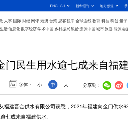
ENGLISH
新华报刊
地方频道
承
政
人事
国际
财经
网评
港澳
台湾
思客智库
全球连线
教育
科技
科创
量子
生活
信息化
数字经济
学术中国
乡村振兴
银龄
溯源中国
城市
旅游
能源
会
金门民生用水逾七成来自福
字体：
小
中
大
分享到：
福建晋金供水有限公司获悉，2021年福建向金门供水63
水逾七成来自福建供水。