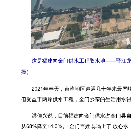
这是福建向金门供水工程取水地——晋江龙湖（
摄）
2021年春天，台湾地区遭遇几十年来最严
但受益于两岸供水工程，金门乡亲的生活用水
洪佳兴说，目前福建向金门供水占金门县自来
从68%降至14.3%。“金门百姓既喝上了‘放心水