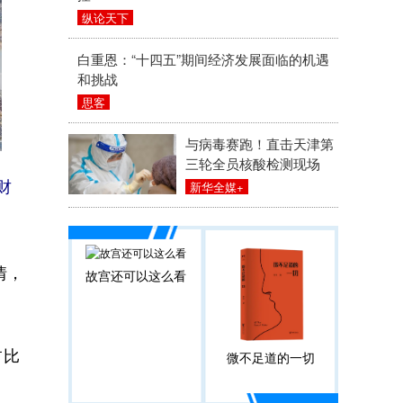
纵论天下
白重恩：“十四五”期间经济发展面临的机遇
和挑战
思客
与病毒赛跑！直击天津第
三轮全员核酸检测现场
新华全媒+
财
情，
故宫还可以这么看
占比
微不足道的一切