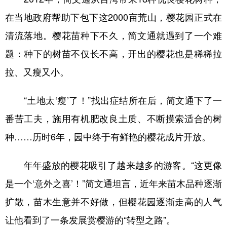
山东
河南
湖北
湖南
在当地政府帮助下包下这2000亩荒山，樱花园正式在
广东
广西
海南
重庆
清流落地。樱花苗种下不久，简文通就遇到了一个难
四川
贵州
云南
西藏
题：种下的树苗不仅长不高，开出的樱花也是稀稀拉
陕西
甘肃
青海
宁夏
拉、又瘦又小。
新疆
内蒙古
黑龙江
“土地太‘瘦’了！”找出症结所在后，简文通下了一
番苦工夫，施用有机肥改良土质、不断摸索适合的树
多语种频道
种……历时6年，园中终于有鲜艳的樱花成片开放。
English
Español
Français
عربى
年年盛放的樱花吸引了越来越多的游客。“这更像
Русский язык
日本語
한국어
是一个‘意外之喜’！”简文通坦言，近年来苗木品种逐渐
Deutsch
Português
扩散，苗木生意并不好做，但樱花园逐渐走高的人气
让他看到了一条发展赏樱游的“转型之路”。