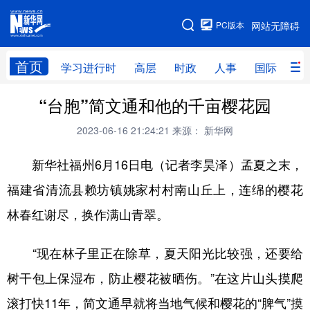
手机版
PC版本
网站无障碍
网站地图
首页
学习进行时
高层
时政
人事
国际
财
“台胞”简文通和他的千亩樱花园
学习进行时
高层
时政
人事
2023-06-16 21:24:21
来源： 新华网
国际
财经
网评
港澳
新华社福州6月16日电（记者李昊泽）孟夏之末，
台湾
思客智库
全球连线
教育
福建省清流县赖坊镇姚家村村南山丘上，连绵的樱花
科技
科创
量子
体育
林春红谢尽，换作满山青翠。
文化
书画
健康
军事
访谈
视频
图片
政务
“现在林子里正在除草，夏天阳光比较强，还要给
树干包上保湿布，防止樱花被晒伤。”在这片山头摸爬
法律
中央文件
金融
汽车
滚打快11年，简文通早就将当地气候和樱花的“脾气”摸
食品
人居
信息化
数字经济