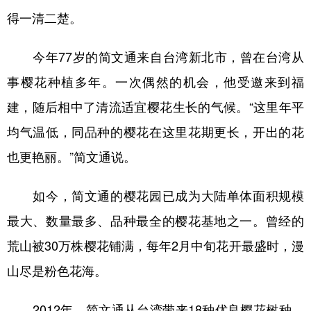
得一清二楚。
学术中国
乡村振兴
银龄
溯源中国
今年77岁的简文通来自台湾新北市，曾在台湾从
城市
旅游
能源
会展
事樱花种植多年。一次偶然的机会，他受邀来到福
彩票
娱乐
时尚
悦读
建，随后相中了清流适宜樱花生长的气候。“这里年平
公益
一带一路
亚太网
上市公司
均气温低，同品种的樱花在这里花期更长，开出的花
文化产业
也更艳丽。”简文通说。
如今，简文通的樱花园已成为大陆单体面积规模
地方频道
最大、数量最多、品种最全的樱花基地之一。曾经的
北京
天津
河北
山西
荒山被30万株樱花铺满，每年2月中旬花开最盛时，漫
辽宁
吉林
上海
江苏
山尽是粉色花海。
浙江
安徽
福建
江西
2012年，简文通从台湾带来18种优良樱花树种，