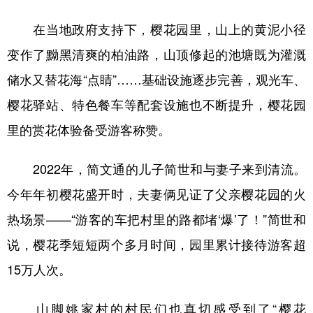
在当地政府支持下，樱花园里，山上的黄泥小径
变作了黝黑清爽的柏油路，山顶修起的池塘既为灌溉
储水又替花海“点睛”……基础设施逐步完善，观光车、
樱花驿站、特色餐车等配套设施也不断提升，樱花园
里的赏花体验备受游客称赞。
2022年，简文通的儿子简世和与妻子来到清流。
今年年初樱花盛开时，夫妻俩见证了父亲樱花园的火
热场景——“游客的车把村里的路都堵‘爆’了！”简世和
说，樱花季短短两个多月时间，园里累计接待游客超
15万人次。
山脚姚家村的村民们也真切感受到了“樱花