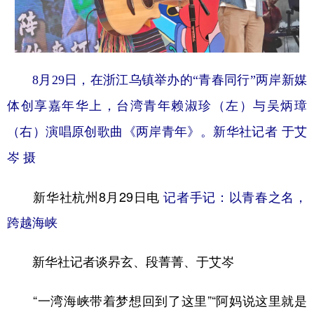
学术中国
乡村振兴
银龄
溯源中国
城市
旅游
能源
会展
8月29日，在浙江乌镇举办的“青春同行”两岸新媒
彩票
娱乐
时尚
悦读
体创享嘉年华上，台湾青年赖淑珍（左）与吴炳璋
公益
一带一路
亚太网
上市公司
（右）演唱原创歌曲《两岸青年》。新华社记者 于艾
文化产业
岑 摄
新华社杭州8月29日电
记者手记：以青春之名，
地方频道
跨越海峡
北京
天津
河北
山西
辽宁
吉林
上海
江苏
新华社记者谈昦玄、段菁菁、于艾岑
浙江
安徽
福建
江西
“一湾海峡带着梦想回到了这里”“阿妈说这里就是