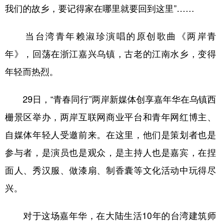
山东
河南
湖北
湖南
我们的故乡，要记得家在哪里就要回到这里”……
广东
广西
海南
重庆
当台湾青年赖淑珍演唱的原创歌曲《两岸青
四川
贵州
云南
西藏
年》，回荡在浙江嘉兴乌镇，古老的江南水乡，变得
陕西
甘肃
青海
宁夏
年轻而热烈。
新疆
内蒙古
黑龙江
29日，“青春同行”两岸新媒体创享嘉年华在乌镇西
栅景区举办，两岸互联网商业平台和青年网红博主、
多语种频道
自媒体年轻人受邀前来。在这里，他们是策划者也是
English
Español
Français
عربى
参与者，是演员也是观众，是主持人也是嘉宾，在捏
Русский язык
日本語
한국어
面人、秀汉服、做漆扇、制香囊等文化活动中玩得尽
Deutsch
Português
兴。
对于这场嘉年华，在大陆生活10年的台湾建筑师