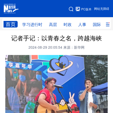
手机版
网站无障碍
PC版本
网站地图
首页
学习进行时
高层
时政
人事
国际
财
记者手记：以青春之名，跨越海峡
学习进行时
高层
时政
人事
2024-08-29 20:05:54
来源：新华网
国际
财经
网评
港澳
台湾
思客智库
全球连线
教育
科技
科创
量子
体育
文化
书画
健康
军事
访谈
视频
图片
政务
法律
中央文件
金融
汽车
食品
人居
信息化
数字经济