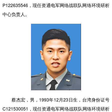
山东
河南
湖北
湖南
P122635546，现任资通电军网络战联队网络环境研析
广东
广西
海南
重庆
中心负责人。
四川
贵州
云南
西藏
陕西
甘肃
青海
宁夏
新疆
内蒙古
黑龙江
多语种频道
English
Español
Français
عربى
Русский язык
日本語
한국어
Deutsch
Português
蔡杰宏，男，1993年12月23日生，台湾身份证号
C121530051，现任资通电军网络战联队网络环境研析