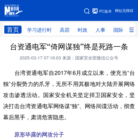
手机版
网站无障碍
PC版本
网站地图
首页
学习进行时
高层
时政
人事
国际
财
台资通电军“倚网谋独”终是死路一条
学习进行时
高层
时政
人事
2025-03-17 07:16:03
来源：国家安全部微信公众号
国际
财经
网评
港澳
台湾资通电军自2017年6月成立以来，便充当“台
台湾
思客智库
全球连线
教育
独”分裂势力的爪牙，无所不用其极地对大陆开展网络
科技
科创
量子
体育
攻击渗透活动。国家安全机关坚定捍卫国家安全，坚
文化
书画
健康
军事
决打击台湾资通电军网络谋“独”、网络间谍活动，彻查
访谈
视频
图片
政务
幕后黑手，肃清危害隐患。
法律
中央文件
金融
汽车
原形毕露的网攻分子
食品
人居
信息化
数字经济