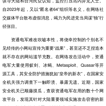
误导大陆和台湾民众认知，监控打压岛内异见人士。
自2023年起，又以“匿名者64”组织等名义，在网络社
交媒体平台散布虚假消息，竭力为民进党当局谋“独”行
径张目。
资通电军难改吹嘘本性，将侥幸控制的个别名不
见经传的小网站宣传为重要“战果”，甚至还不乏捏造本
就不存在的网站滥竽充数。在网络攻击活动中，资通
电军大量使用蚁剑、冰蝎、Metasploit、Quasar等开
源工具，其安全防护措施犹如“皇帝的新衣”，在国家安
全机关强力调查下一触即溃、暴露无遗。近期，国家
安全机关已顺藤摸瓜，查获资通电军在用的数十个网
攻平台，发现其针对大陆重要领域实施攻击窃密的新