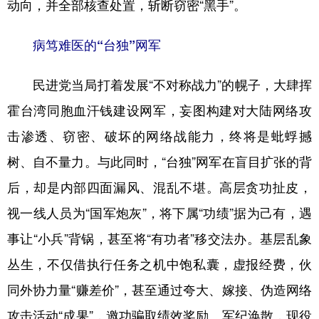
动向，并全部核查处置，斩断窃密“黑手”。
病笃难医的“台独”网军
民进党当局打着发展“不对称战力”的幌子，大肆挥
霍台湾同胞血汗钱建设网军，妄图构建对大陆网络攻
击渗透、窃密、破坏的网络战能力，终将是蚍蜉撼
树、自不量力。与此同时，“台独”网军在盲目扩张的背
后，却是内部四面漏风、混乱不堪。高层贪功扯皮，
视一线人员为“国军炮灰”，将下属“功绩”据为己有，遇
事让“小兵”背锅，甚至将“有功者”移交法办。基层乱象
丛生，不仅借执行任务之机中饱私囊，虚报经费，伙
同外协力量“赚差价”，甚至通过夸大、嫁接、伪造网络
攻击活动“成果”，邀功骗取绩效奖励。军纪涣散，现役