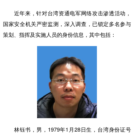
学术中国
乡村振兴
银龄
溯源中国
近年来，针对台湾资通电军网络攻击渗透活动，
国家安全机关严密监测，深入调查，已锁定多名参与
城市
旅游
能源
会展
策划、指挥及实施人员的身份信息，其中包括：
彩票
娱乐
时尚
悦读
公益
一带一路
亚太网
上市公司
文化产业
地方频道
北京
天津
河北
山西
辽宁
吉林
上海
江苏
浙江
安徽
福建
江西
林钰书，男，1979年1月28日生，台湾身份证号