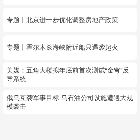
御Ⅳ级应急响应
专题丨
北京进一步优化调整房地产政策
专题丨
霍尔木兹海峡附近船只遇袭起火
美媒：五角大楼拟年底前首次测试“金穹”反
导系统
俄乌互袭军事目标
乌石油公司设施遭遇大规
模袭击
晚
港