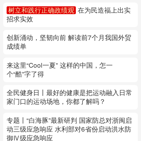
多语种频道
树立和践行正确政绩观
在为民造福上出实
招求实效
English
Español
Français
عربى
Русский язык
日本語
한국어
创新涌动，坚韧向前 解读前7个月我国外贸
成绩单
Deutsch
Português
来这里“Cool一夏”
这样的中国，怎一
个“酷”字了得
全民健身日丨
最好的健康是把运动融入日常
家门口的运动场地，你都了解吗？
专题丨
“白海豚”最新研判
国家防总对浙闽启
动三级应急响应
水利部对6省份启动洪水防