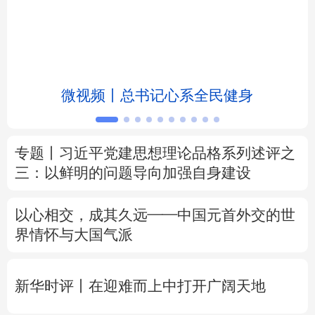
北京
天津
河北
山西
辽宁
吉林
上海
江苏
微视频丨总书记心系全民健身
浙江
安徽
福建
江西
山东
河南
湖北
湖南
专题丨
习近平党建思想理论品格系列述评之
广东
广西
海南
重庆
三：以鲜明的问题导向加强自身建设
四川
贵州
云南
西藏
以心相交，成其久远——中国元首外交的世
陕西
甘肃
青海
宁夏
界情怀与大国气派
新疆
内蒙古
黑龙江
新华时评丨在迎难而上中打开广阔天地