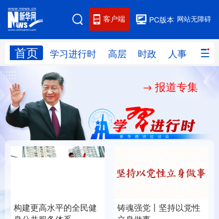
客户端
网站无障碍
PC版本
首页
网站地图
学习进行时
高层
时政
人事
国际
报道专集
学习进行时
高层
时政
人事
国际
财经
网评
港澳
台湾
思客智库
全球连线
教育
科技
科创
量子
体育
文化
书画
健康
军事
构建更高水平的全民健
铸魂强党丨坚持以党性
访谈
视频
图片
政务