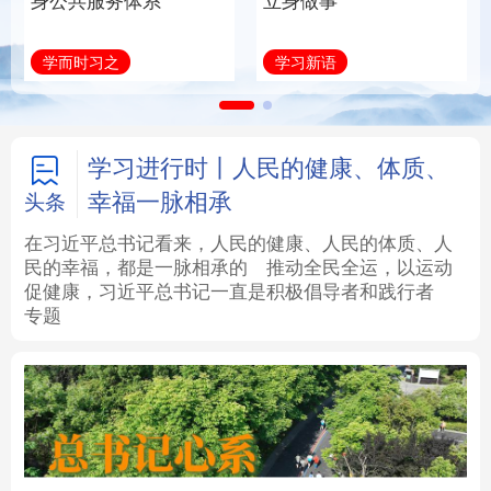
身公共服务体系
立身做事
法律
中央文件
金融
汽车
学而时习之
学习新语
食品
人居
信息化
数字经济
学术中国
乡村振兴
银龄
溯源中国
学习进行时丨人民的健康、体质、
幸福一脉相承
头条
城市
旅游
能源
会展
在习近平总书记看来，人民的健康、人民的体质、人
民的幸福，都是一脉相承的
推动全民全运，以运动
彩票
娱乐
时尚
悦读
促健康，习近平总书记一直是积极倡导者和践行者
专题
公益
一带一路
亚太网
上市公司
文化产业
地方频道