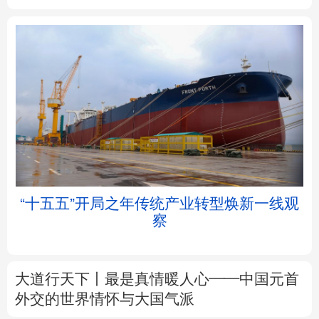
北京
天津
河北
山西
辽宁
吉林
上海
江苏
浙江
安徽
福建
江西
“十五五”开局之年传统产业转型焕新一线观
察
山东
河南
湖北
湖南
广东
广西
海南
重庆
大道行天下丨最是真情暖人心——中国元首
四川
贵州
云南
西藏
外交的
世界
情怀与大国气派
陕西
甘肃
青海
宁夏
中塔人士共话《习近平谈治国理政》第五卷
新疆
内蒙古
黑龙江