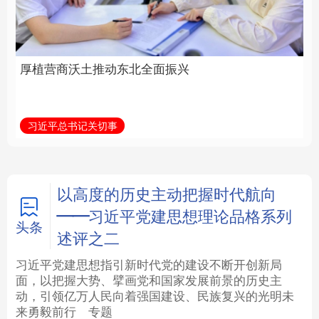
全面振兴
建设为统领加强党的各
方面建设
法律
中央文件
金融
汽车
习近平总书记关切事
学习新语
食品
人居
信息化
数字经济
学术中国
乡村振兴
银龄
溯源中国
以高度的历史主动把握时代航向
——习近平党建思想理论品格系列
城市
旅游
能源
会展
头条
述评之二
彩票
娱乐
时尚
悦读
习近平党建思想指引新时代党的建设不断开创新局
面，以把握大势、擘画党和国家发展前景的历史主
动，引领亿万人民向着强国建设、民族复兴的光明未
公益
一带一路
亚太网
上市公司
来勇毅前行
专题
文化产业
地方频道