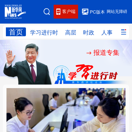
客户端
网站无障碍
PC版本
首页
网站地图
学习进行时
高层
时政
人事
国际
报道专集
学习进行时
高层
时政
人事
国际
财经
网评
港澳
台湾
思客智库
全球连线
教育
科技
科创
量子
体育
文化
书画
健康
军事
厚植营商沃土推动东北
铸魂强党丨以党的政治
访谈
视频
图片
政务