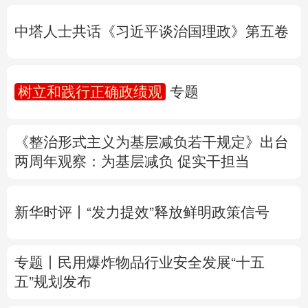
树立和践行正确政绩观
专题
多语种频道
《整治形式主义为基层减负若干规定》出台
English
Español
Français
عربى
两周年
观察
：为基层减负 促实干担当
Русский язык
日本語
한국어
新华时评丨“发力提效”释放鲜明政策信号
Deutsch
Português
专题丨
民用爆炸物品行业安全发展“十五
五”规划发布
专家解读中国首例对外贸易国家安全调查：
中国经贸治理体系一次重要升级
专题丨
“白海豚”逼近华东 罕见远洋台风将登