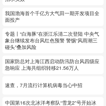
多语种频道
我国渤海首个千亿方大气田一期开发项目全
面投产
English
Español
Français
عربى
Русский язык
日本語
한국어
专题丨
“白海豚”在浙江乐清二次登陆
中央气
象台继续发布台风红色预警
警惕“风雨潮三
Deutsch
Português
碰头”叠加风险
国家防总对上海江西启动防汛防台风四级应
急响应
上海共组织转移21.56万人
速查，7月流行计算机病毒当心中招
中国第16次北冰洋考察队“雪龙2”号开始冰