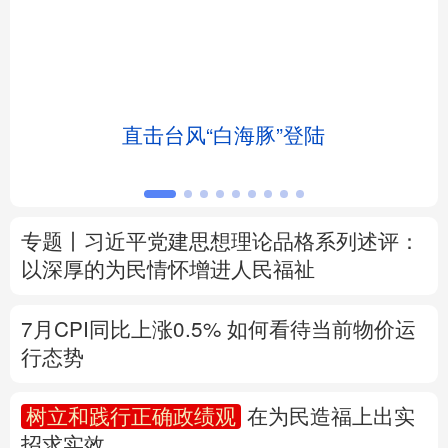
北京
天津
河北
山西
辽宁
吉林
上海
江苏
直击台风“白海豚”登陆
浙江
安徽
福建
江西
山东
河南
湖北
湖南
专题丨
习近平党建思想理论品格系列述评：
广东
广西
海南
重庆
以深厚的为民情怀增进人民福祉
四川
贵州
云南
西藏
7月CPI同比上涨0.5%
如何看待当前物价运
陕西
甘肃
青海
宁夏
行态势
新疆
内蒙古
黑龙江
树立和践行正确政绩观
在为民造福上出实
招求实效