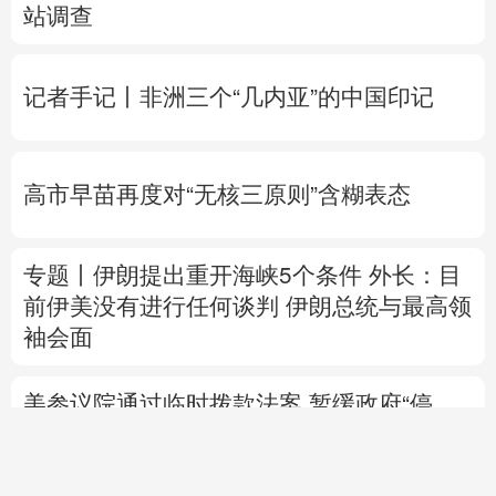
站调查
记者手记丨非洲三个“几内亚”的中国印记
高市早苗再度对“无核三原则”含糊表态
专题丨
伊朗提出重开海峡5个条件
外长：目
前伊美没有进行任何谈判
伊朗总统与最高领
袖会面
美参议院通过临时拨款法案 暂缓政府“停
摆”风险