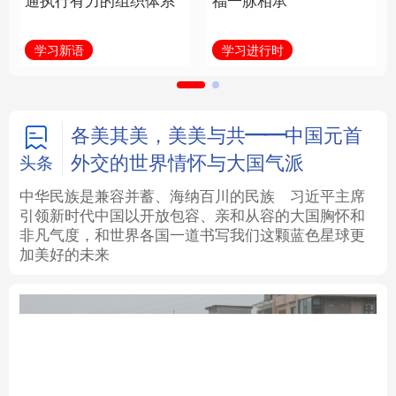
通执行有力的组织体系
福一脉相承
法律
中央文件
金融
汽车
学习新语
学习进行时
食品
人居
信息化
数字经济
学术中国
乡村振兴
银龄
溯源中国
各美其美，美美与共——中国元首
外交的世界情怀与大国气派
头条
城市
旅游
能源
会展
中华民族是兼容并蓄、海纳百川的民族
习近平主席
引领新时代中国以开放包容、亲和从容的大国胸怀和
彩票
娱乐
时尚
悦读
非凡气度，和世界各国一道书写我们这颗蓝色星球更
加美好的未来
公益
一带一路
亚太网
上市公司
文化产业
地方频道