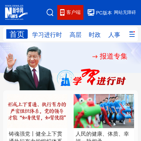
客户端
网站无障碍
PC版本
首页
网站地图
学习进行时
高层
时政
人事
国际
报道专集
学习进行时
高层
时政
人事
国际
财经
网评
港澳
台湾
思客智库
全球连线
教育
科技
科创
量子
体育
文化
书画
健康
军事
铸魂强党丨健全上下贯
人民的健康、体质、幸
访谈
视频
图片
政务