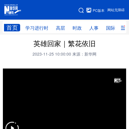
手机版
网站无障碍
PC版本
网站地图
首页
学习进行时
高层
时政
人事
国际
财
英雄回家｜繁花依旧
学习进行时
高层
时政
人事
2023-11-25 10:00:00
来源：新华网
国际
财经
网评
港澳
台湾
思客智库
全球连线
教育
科技
科创
量子
体育
文化
书画
健康
军事
访谈
视频
图片
政务
法律
中央文件
金融
汽车
食品
人居
信息化
数字经济