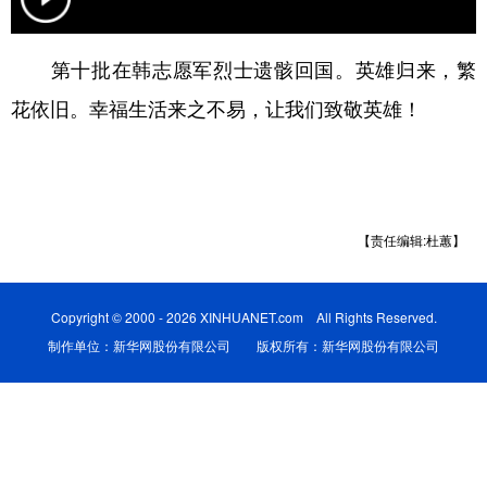
学术中国
乡村振兴
银龄
溯源中国
第十批在韩志愿军烈士遗骸回国。英雄归来，繁
城市
旅游
能源
会展
花依旧。幸福生活来之不易，让我们致敬英雄！
彩票
娱乐
时尚
悦读
公益
一带一路
亚太网
上市公司
文化产业
【责任编辑:杜蕙】
地方频道
Copyright © 2000 - 2026 XINHUANET.com All Rights Reserved.
制作单位：新华网股份有限公司 版权所有：新华网股份有限公司
北京
天津
河北
山西
辽宁
吉林
上海
江苏
浙江
安徽
福建
江西