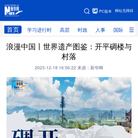
手机版
网站无障碍
PC版本
网站地图
首页
学习进行时
高层
时政
人事
国际
财
浪漫中国丨世界遗产图鉴：开平碉楼与
学习进行时
高层
时政
人事
村落
国际
财经
网评
港澳
2023-12-18 16:56:22
来源：新华网
台湾
思客智库
全球连线
教育
科技
科创
量子
体育
文化
书画
健康
军事
访谈
视频
图片
政务
法律
中央文件
金融
汽车
食品
人居
信息化
数字经济