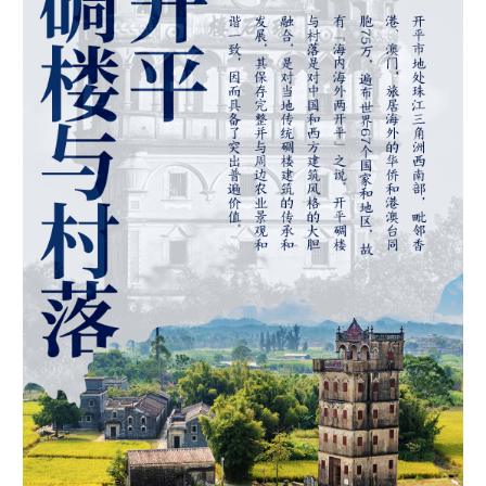
学术中国
乡村振兴
银龄
溯源中国
城市
旅游
能源
会展
彩票
娱乐
时尚
悦读
公益
一带一路
亚太网
上市公司
文化产业
地方频道
北京
天津
河北
山西
辽宁
吉林
上海
江苏
浙江
安徽
福建
江西