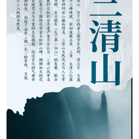
学术中国
乡村振兴
银龄
溯源中国
城市
旅游
能源
会展
彩票
娱乐
时尚
悦读
公益
一带一路
亚太网
上市公司
文化产业
地方频道
北京
天津
河北
山西
辽宁
吉林
上海
江苏
浙江
安徽
福建
江西