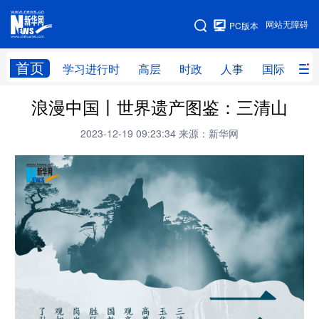
手机版
网站无障碍
PC版本
网站地图
首页
学习进行时
高层
时政
人事
国际
财
浪漫中国丨世界遗产图鉴：三清山
学习进行时
高层
时政
人事
2023-12-19 09:23:34
来源：新华网
国际
财经
网评
港澳
台湾
思客智库
全球连线
教育
科技
科创
量子
体育
文化
书画
健康
军事
访谈
视频
图片
政务
法律
中央文件
金融
汽车
食品
人居
信息化
数字经济