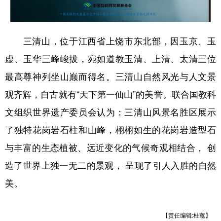
山东
河南
湖北
湖南
广东
广西
海南
重庆
三清山，位于江西省上饶市东北部，因玉京、玉
四川
贵州
云南
西藏
虚、玉华三峰峻拔，宛如道教玉清、上清、太清三位
陕西
甘肃
青海
宁夏
最高尊神列坐山巅而得名。三清山自然风光与人文景
新疆
内蒙古
黑龙江
观齐辉，自古就有“天下第一仙山”的美誉。联合国教科
文组织世界遗产委员会认为：三清山风景名胜区展示
多语种频道
了独特花岗岩石柱和山峰，栩栩如生的花岗岩造型石
English
Español
Français
عربى
与丰富的生态植被、远近变化的气候奇观相结合， 创
造了世界上独一无二的景观， 呈现了引人入胜的自然
Русский язык
日本語
한국어
美。
Deutsch
Português
【责任编辑:杜蕙】