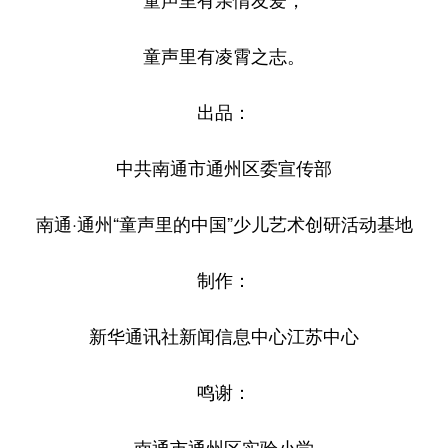
山东
河南
湖北
湖南
广东
广西
海南
重庆
童声里有凌霄之志。
四川
贵州
云南
西藏
出品：
陕西
甘肃
青海
宁夏
中共南通市通州区委宣传部
新疆
内蒙古
黑龙江
南通·通州“童声里的中国”少儿艺术创研活动基地
多语种频道
制作：
English
Español
Français
عربى
Русский язык
日本語
한국어
新华通讯社新闻信息中心江苏中心
Deutsch
Português
鸣谢：
南通市通州区实验小学