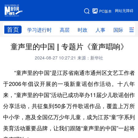
手机版
网站无障碍
PC版本
网站地图
首页
学习进行时
高层
时政
人事
国际
财
童声里的中国 | 专题片《童声唱响》
学习进行时
高层
时政
人事
2024-08-27 10:27:21
来源：新华社
国际
财经
网评
港澳
“童声里的中国”是江苏省南通市通州区文艺工作者
台湾
思客智库
全球连线
教育
于2006年倡议开展的一项新童谣创作活动。十八年
科技
科创
量子
体育
来，“童声里的中国”活动已成功举办11届少儿歌谣创作
文化
书画
健康
军事
分享活动，共征集到50多万件歌谣作品，覆盖上万所
访谈
视频
图片
政务
中小学，惠及全国亿万少年儿童，成为江苏“童”字系列
法律
中央文件
金融
汽车
美育活动重要品牌，让我们跟随“童声里的中国”一起将
食品
人居
信息化
数字经济