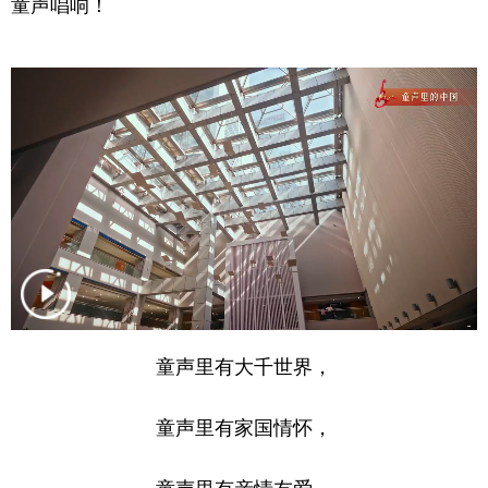
童声唱响！
学术中国
乡村振兴
银龄
溯源中国
城市
旅游
能源
会展
彩票
娱乐
时尚
悦读
公益
一带一路
亚太网
上市公司
文化产业
地方频道
北京
天津
河北
山西
童声里有大千世界，
辽宁
吉林
上海
江苏
童声里有家国情怀，
浙江
安徽
福建
江西
童声里有亲情友爱，