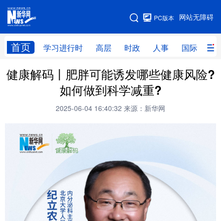
手机版
网站无障碍
PC版本
网站地图
首页
学习进行时
高层
时政
人事
国际
财
健康解码丨肥胖可能诱发哪些健康风险?
学习进行时
高层
时政
人事
如何做到科学减重?
国际
财经
网评
港澳
2025-06-04 16:40:32
来源：新华网
台湾
思客智库
全球连线
教育
科技
科创
量子
体育
文化
书画
健康
军事
访谈
视频
图片
政务
法律
中央文件
金融
汽车
食品
人居
信息化
数字经济