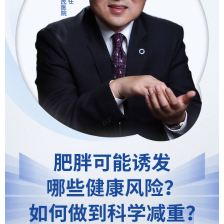
学术中国
乡村振兴
银龄
溯源中国
城市
旅游
能源
会展
彩票
娱乐
时尚
悦读
公益
一带一路
亚太网
上市公司
文化产业
地方频道
北京
天津
河北
山西
辽宁
吉林
上海
江苏
浙江
安徽
福建
江西