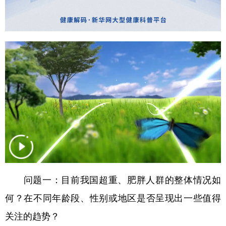
山东
河南
湖北
湖南
广东
广西
海南
重庆
四川
贵州
云南
西藏
陕西
甘肃
青海
宁夏
新疆
内蒙古
黑龙江
多语种频道
English
Español
Français
عربى
Русский язык
日本語
한국어
问题一：目前我国超重、肥胖人群的整体情况如
Deutsch
Português
何？在不同年龄段、性别或地区是否呈现出一些值得
关注的趋势？