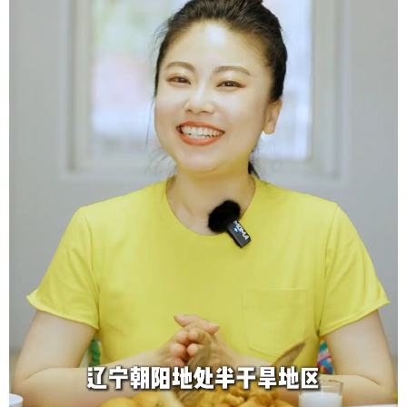
学术中国
乡村振兴
银龄
溯源中国
城市
旅游
能源
会展
彩票
娱乐
时尚
悦读
公益
一带一路
亚太网
上市公司
文化产业
地方频道
北京
天津
河北
山西
辽宁
吉林
上海
江苏
浙江
安徽
福建
江西