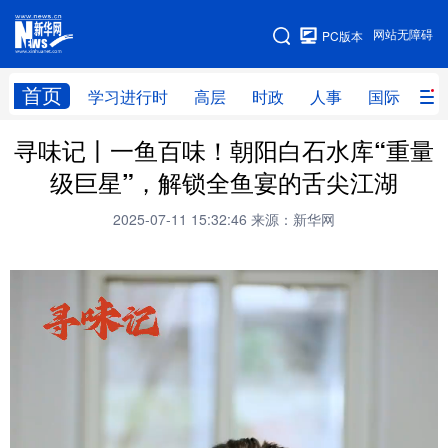
手机版
网站无障碍
PC版本
网站地图
首页
学习进行时
高层
时政
人事
国际
财
寻味记丨一鱼百味！朝阳白石水库“重量
学习进行时
高层
时政
人事
级巨星”，解锁全鱼宴的舌尖江湖
国际
财经
网评
港澳
2025-07-11 15:32:46
来源：新华网
台湾
思客智库
全球连线
教育
科技
科创
量子
体育
文化
书画
健康
军事
访谈
视频
图片
政务
法律
中央文件
金融
汽车
食品
人居
信息化
数字经济