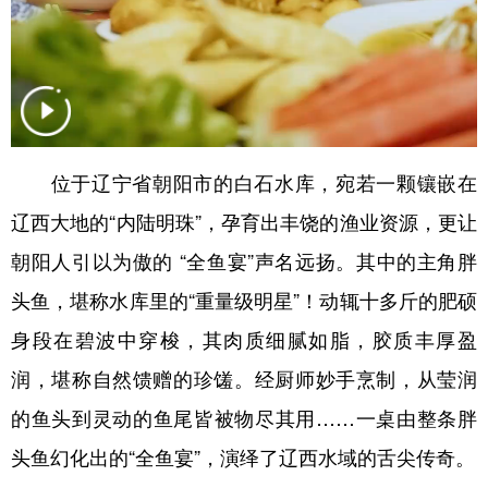
山东
河南
湖北
湖南
广东
广西
海南
重庆
四川
贵州
云南
西藏
陕西
甘肃
青海
宁夏
位于辽宁省朝阳市的白石水库，宛若一颗镶嵌在
新疆
内蒙古
黑龙江
辽西大地的“内陆明珠”，孕育出丰饶的渔业资源，更让
朝阳人引以为傲的 “全鱼宴”声名远扬。其中的主角胖
多语种频道
头鱼，堪称水库里的“重量级明星”！动辄十多斤的肥硕
English
Español
Français
عربى
身段在碧波中穿梭，其肉质细腻如脂，胶质丰厚盈
Русский язык
日本語
한국어
润，堪称自然馈赠的珍馐。经厨师妙手烹制，从莹润
Deutsch
Português
的鱼头到灵动的鱼尾皆被物尽其用……一桌由整条胖
头鱼幻化出的“全鱼宴”，演绎了辽西水域的舌尖传奇。