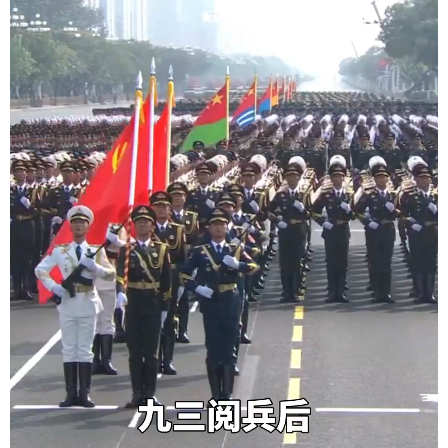
学术中国
乡村振兴
银龄
溯源中国
城市
旅游
能源
会展
彩票
娱乐
时尚
悦读
公益
一带一路
亚太网
上市公司
文化产业
地方频道
北京
天津
河北
山西
辽宁
吉林
上海
江苏
浙江
安徽
福建
江西