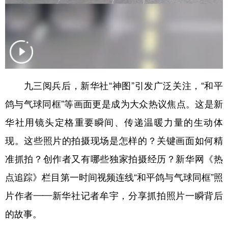
山东
河南
湖北
湖南
广东
广西
海南
重庆
四川
贵州
云南
西藏
陕西
甘肃
青海
宁夏
九三阅兵后，新华社“神图”引发广泛关注，“和平
新疆
内蒙古
黑龙江
鸽与气球同框”等画面更是成为大众热议焦点。这是新
华社用镜头定格重要瞬间、传递温暖力量的生动体
多语种频道
现。这些照片的拍摄现场是怎样的？关键画面如何精
English
Español
Français
عربى
准抓拍？创作者又有哪些独家拍摄经历？新华网《热
Русский язык
日本語
한국어
点追踪》栏目第一时间视频连线“和平鸽与气球同框”照
Deutsch
Português
片作者——新华社记者牟宇，分享抓拍照片一瞬背后
的故事。