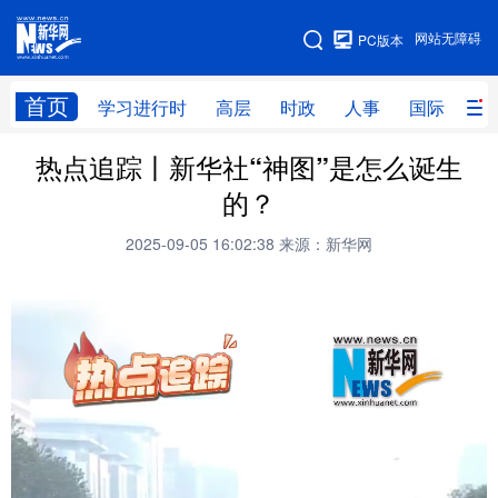
手机版
网站无障碍
PC版本
网站地图
首页
学习进行时
高层
时政
人事
国际
财
热点追踪丨新华社“神图”是怎么诞生
学习进行时
高层
时政
人事
的？
国际
财经
网评
港澳
2025-09-05 16:02:38
来源：新华网
台湾
思客智库
全球连线
教育
科技
科创
量子
体育
文化
书画
健康
军事
访谈
视频
图片
政务
法律
中央文件
金融
汽车
食品
人居
信息化
数字经济