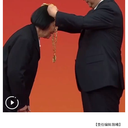
学术中国
乡村振兴
银龄
溯源中国
城市
旅游
能源
会展
彩票
娱乐
时尚
悦读
公益
一带一路
亚太网
上市公司
文化产业
地方频道
北京
天津
河北
山西
辽宁
吉林
上海
江苏
浙江
安徽
福建
江西
【责任编辑:陈曦】