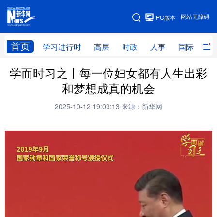
手机版
网站无障碍
PC版本
网站地图
首页
学习进行时
高层
时政
人事
国际
财
学而时习之丨每一位妇女都有人生出彩
学习进行时
高层
时政
人事
和梦想成真的机会
国际
财经
网评
港澳
2025-10-12 19:03:13
来源：新华网
台湾
思客智库
全球连线
教育
科技
科创
量子
体育
文化
书画
健康
军事
访谈
视频
图片
政务
法律
中央文件
金融
汽车
食品
人居
信息化
数字经济