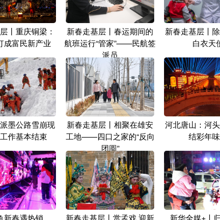
层丨重庆铜梁：
新春走基层丨春运期间的
新春走基层丨除
灯成富民新产业
航班运行“管家”——民航签
白衣天
派员
派墨公路雪崩现
新春走基层丨相聚在雄安
河北唐山：河头
工作基本结束
工地——四口之家的“反向
结彩年味
团圆”
鱼新春遇热销
新春走基层丨赏孟戏 迎新
新华全媒+丨归