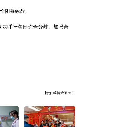
会作闭幕致辞。
代表呼吁各国弥合分歧、加强合
【责任编辑:邱丽芳 】