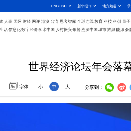
ENGLISH
新华报刊
地方频道
承
政
人事
国际
财经
网评
港澳
台湾
思客智库
全球连线
教育
科技
科创
量子
生活
信息化
数字经济
学术中国
乡村振兴
银龄
溯源中国
城市
旅游
能源
会
世界经济论坛年会落
字体：
小
中
大
分享到：