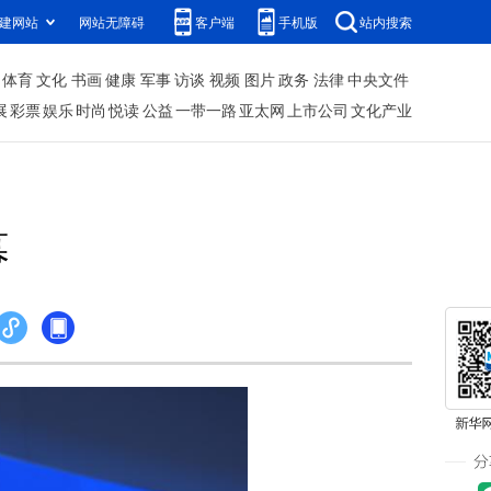
建网站
网站无障碍
客户端
手机版
站内搜索
体育
文化
书画
健康
军事
访谈
视频
图片
政务
法律
中央文件
展
彩票
娱乐
时尚
悦读
公益
一带一路
亚太网
上市公司
文化产业
幕