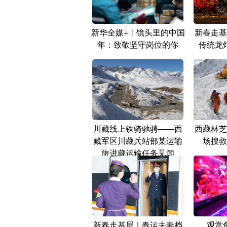
新华全媒+丨镜头里的中国
新春走基
年：致敬坚守岗位的你
传统龙
川藏线上铁骑驰骋——西
西藏林芝
藏军区川藏兵站部某运输
场搜救
旅进藏运输任务见闻
新春走基层｜春运夫妻档
观赏