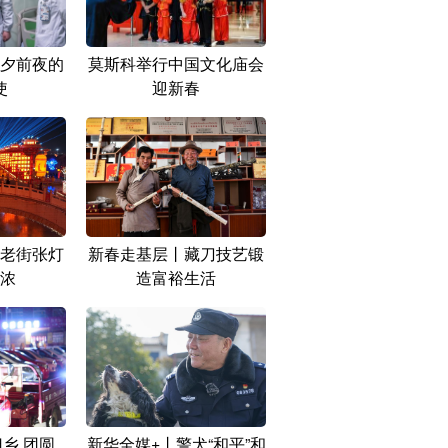
夕前夜的
莫斯科举行中国文化庙会
使
迎新春
老街张灯
新春走基层丨藏刀技艺锻
浓
造富裕生活
乡 团圆
新华全媒+丨警犬“和平”和