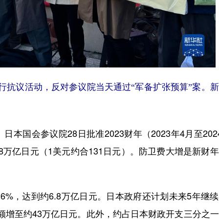
举行抗议活动，反对参议院当天通过“军备扩张预算”案。
国会参议院28日批准2023财年（2023年4月至202
38万亿日元（1美元约合131日元）。防卫费大增是新财
%，达到约6.8万亿日元。日本政府还计划未来5年继
费总额增至约43万亿日元。此外，约占日本财政开支三分之