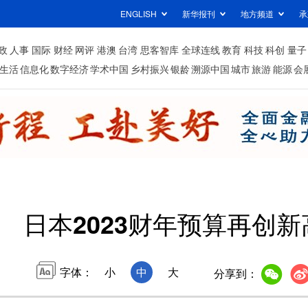
ENGLISH
新华报刊
地方频道
承
政
人事
国际
财经
网评
港澳
台湾
思客智库
全球连线
教育
科技
科创
量子
生活
信息化
数字经济
学术中国
乡村振兴
银龄
溯源中国
城市
旅游
能源
会
日本2023财年预算再创新
字体：
小
中
大
分享到：