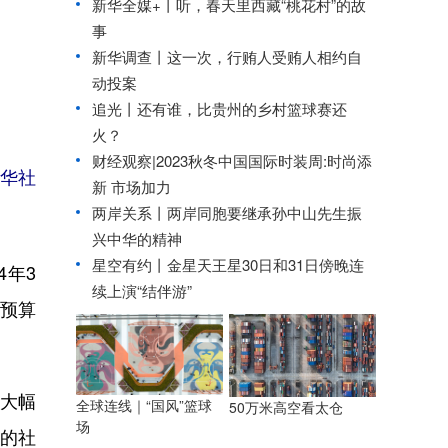
新华全媒+丨
听，春天里西藏“桃花村”的故
事
新华调查丨
这一次，行贿人受贿人相约自
动投案
追光丨
还有谁，比贵州的乡村篮球赛还
火？
财经观察|2023秋冬中国国际时装周:时尚添
新华社
新 市场加力
两岸关系丨
两岸同胞要继承孙中山先生振
兴中华的精神
星空有约丨
金星天王星30日和31日傍晚连
4年3
续上演“结伴游”
年预算
续大幅
全球连线｜“国风”篮球
50万米高空看太仓
场
一的社