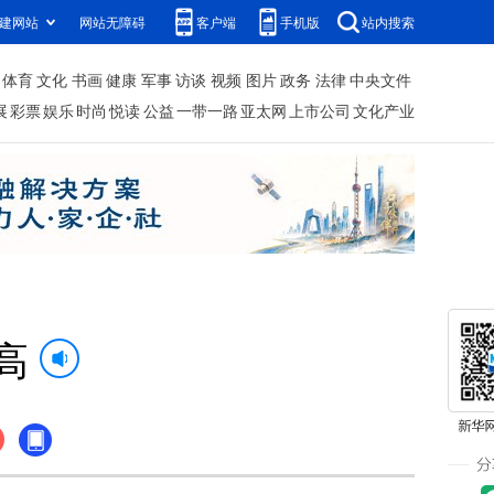
建网站
网站无障碍
客户端
手机版
站内搜索
体育
文化
书画
健康
军事
访谈
视频
图片
政务
法律
中央文件
展
彩票
娱乐
时尚
悦读
公益
一带一路
亚太网
上市公司
文化产业
高