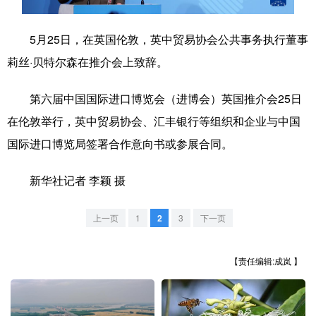
学术中国
乡村振兴
银龄
溯源中国
5月25日，在英国伦敦，英中贸易协会公共事务执行董事
城市
旅游
能源
会展
莉丝·贝特尔森在推介会上致辞。
彩票
娱乐
时尚
悦读
第六届中国国际进口博览会（进博会）英国推介会25日
公益
一带一路
亚太网
上市公司
在伦敦举行，英中贸易协会、汇丰银行等组织和企业与中国
国际进口博览局签署合作意向书或参展合同。
文化产业
新华社记者 李颖 摄
地方频道
上一页
1
2
3
下一页
北京
天津
河北
山西
辽宁
吉林
上海
江苏
【责任编辑:成岚 】
浙江
安徽
福建
江西