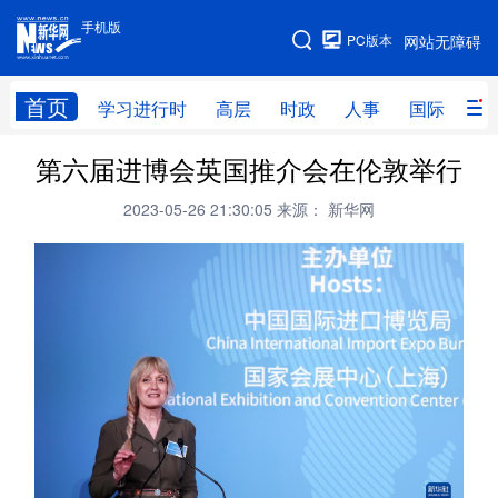
手机版
手机版
PC版本
网站无障碍
网站地图
首页
学习进行时
高层
时政
人事
国际
财
第六届进博会英国推介会在伦敦举行
学习进行时
高层
时政
人事
2023-05-26 21:30:05
来源： 新华网
国际
财经
网评
港澳
台湾
思客智库
全球连线
教育
科技
科创
量子
体育
文化
书画
健康
军事
访谈
视频
图片
政务
法律
中央文件
金融
汽车
食品
人居
信息化
数字经济