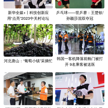
新华全媒+丨科技创新应
乒乓球——世乒赛：王楚钦/
用“点亮”2023中关村论坛
孙颖莎混双夺冠
韩国一客机降落前舱门被打
河北唐山：“葡萄小镇”采摘忙
开 9名乘客被送医