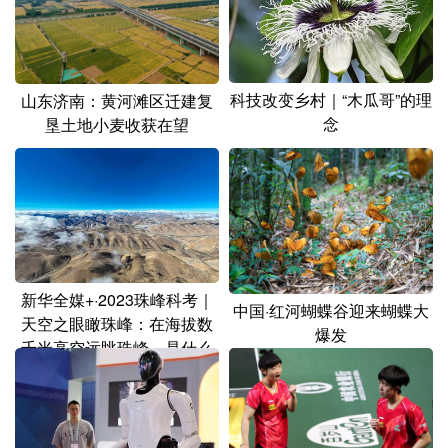
山东
河南
湖北
湖南
广东
广西
海南
重庆
四川
贵州
云南
西藏
科技改变乡村｜“木瓜哥”的理
山东济南：黄河滩区迁建复
念
垦土地小麦收获在望
陕西
甘肃
青海
宁夏
新疆
内蒙古
黑龙江
多语种频道
English
Español
Français
عربى
新华全媒+·2023珠峰科考｜
中国·红河蝴蝶谷迎来蝴蝶大
天空之眼瞰珠峰：在海拔数
爆发
Русский язык
日本語
한국어
千米高空远眺珠峰，是什么
样的体验？
Deutsch
Português