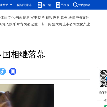
建网站
网站无障碍
客户端
手机版
站内搜索
体育
文化
书画
健康
军事
访谈
视频
图片
政务
法律
中央文件
展
彩票
娱乐
时尚
悦读
公益
一带一路
亚太网
上市公司
文化产业
多国相继落幕