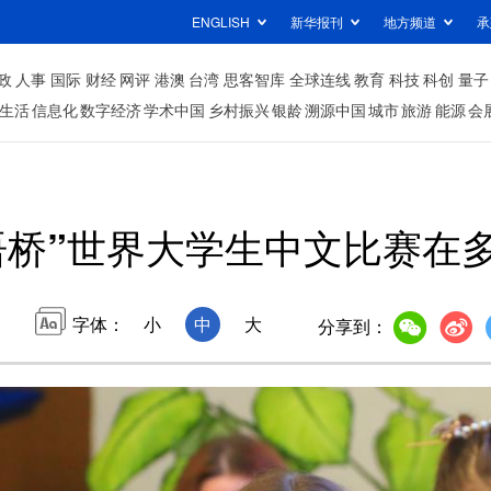
ENGLISH
新华报刊
地方频道
承
政
人事
国际
财经
网评
港澳
台湾
思客智库
全球连线
教育
科技
科创
量子
生活
信息化
数字经济
学术中国
乡村振兴
银龄
溯源中国
城市
旅游
能源
会
语桥”世界大学生中文比赛在
字体：
小
中
大
分享到：