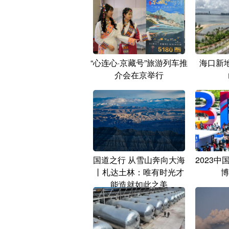
“心连心·京藏号”旅游列车推
海口新
介会在京举行
国道之行 从雪山奔向大海
2023
丨札达土林：唯有时光才
博
能造就如此之美