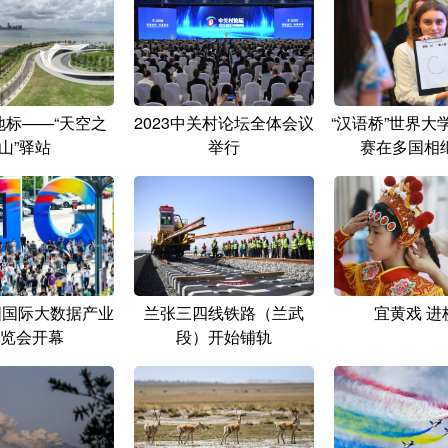
地标——“天空之
2023中关村论坛全体会议
“汉语桥”世界大
山”驿站
举行
赛在多国相
中国国际大数据产业
兰张三四线铁路（兰武
宜黄戏 进
览会开幕
段）开始铺轨