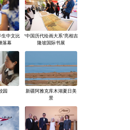
学生中文比
“中国历代绘画大系”亮相吉
继落幕
隆坡国际书展
校园
新疆阿雅克库木湖夏日美
景