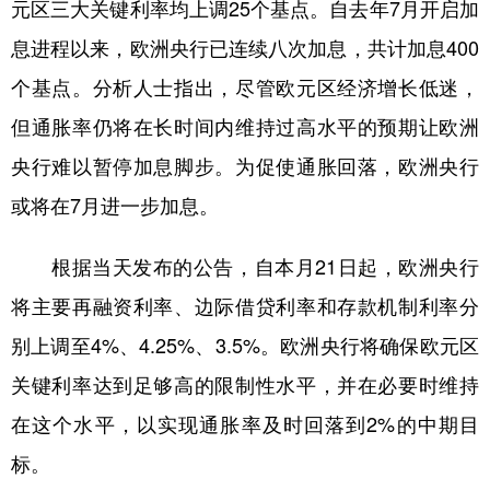
元区三大关键利率均上调25个基点。自去年7月开启加
学术中国
乡村振兴
银龄
溯源中国
息进程以来，欧洲央行已连续八次加息，共计加息400
个基点。分析人士指出，尽管欧元区经济增长低迷，
城市
旅游
能源
会展
但通胀率仍将在长时间内维持过高水平的预期让欧洲
彩票
娱乐
时尚
悦读
央行难以暂停加息脚步。为促使通胀回落，欧洲央行
公益
一带一路
亚太网
上市公司
或将在7月进一步加息。
文化产业
根据当天发布的公告，自本月21日起，欧洲央行
将主要再融资利率、边际借贷利率和存款机制利率分
地方频道
别上调至4%、4.25%、3.5%。欧洲央行将确保欧元区
北京
天津
河北
山西
关键利率达到足够高的限制性水平，并在必要时维持
辽宁
吉林
上海
江苏
在这个水平，以实现通胀率及时回落到2%的中期目
浙江
安徽
福建
江西
标。