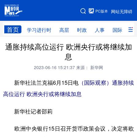
手机版
PC版本
网站无障碍
网站地图
首页
学习进行时
高层
时政
人事
国际
财
通胀持续高位运行 欧洲央行或将继续加
学习进行时
高层
时政
人事
息
国际
财经
网评
港澳
2023-06-16 15:21:37
来源： 新华网
台湾
思客智库
全球连线
教育
新华社法兰克福6月15日电
（国际观察）通胀持续
科技
科创
量子
体育
高位运行 欧洲央行或将继续加息
文化
书画
健康
军事
新华社记者邵莉
访谈
视频
图片
政务
法律
中央文件
金融
汽车
欧洲中央银行15日召开货币政策会议，决定将欧
食品
人居
信息化
数字经济