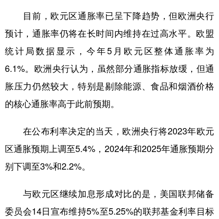
山东
河南
湖北
湖南
目前，欧元区通胀率已呈下降趋势，但欧洲央行
广东
广西
海南
重庆
预计，通胀率仍将在长时间内维持在过高水平。欧盟
四川
贵州
云南
西藏
统计局数据显示，今年5月欧元区整体通胀率为
陕西
甘肃
青海
宁夏
6.1%。欧洲央行认为，虽然部分通胀指标放缓，但通
胀压力仍然较大，特别是剔除能源、食品和烟酒价格
新疆
内蒙古
黑龙江
的核心通胀率高于此前预期。
多语种频道
在公布利率决定的当天，欧洲央行将2023年欧元
English
Español
Français
عربى
区通胀预期上调至5.4%，2024年和2025年通胀预期分
别下调至3%和2.2%。
Русский язык
日本語
한국어
Deutsch
Português
与欧元区继续加息形成对比的是，美国联邦储备
委员会14日宣布维持5%至5.25%的联邦基金利率目标