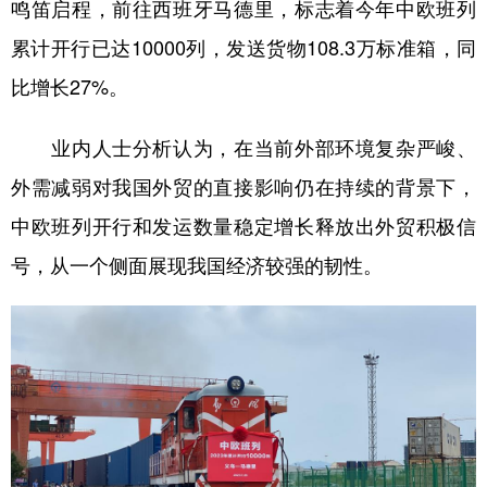
鸣笛启程，前往西班牙马德里，标志着今年中欧班列
学术中国
乡村振兴
银龄
溯源中国
累计开行已达10000列，发送货物108.3万标准箱，同
比增长27%。
城市
旅游
能源
会展
彩票
娱乐
时尚
悦读
业内人士分析认为，在当前外部环境复杂严峻、
公益
一带一路
亚太网
上市公司
外需减弱对我国外贸的直接影响仍在持续的背景下，
中欧班列开行和发运数量稳定增长释放出外贸积极信
文化产业
号，从一个侧面展现我国经济较强的韧性。
地方频道
北京
天津
河北
山西
辽宁
吉林
上海
江苏
浙江
安徽
福建
江西