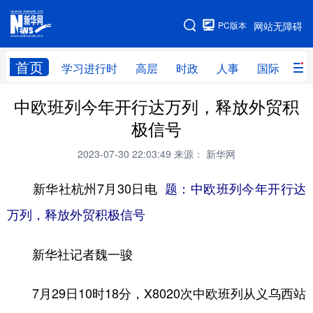
手机版
PC版本
网站无障碍
网站地图
首页
学习进行时
高层
时政
人事
国际
财
中欧班列今年开行达万列，释放外贸积
学习进行时
高层
时政
人事
极信号
国际
财经
网评
港澳
2023-07-30 22:03:49
来源： 新华网
台湾
思客智库
全球连线
教育
新华社杭州7月30日电
题：中欧班列今年开行达
科技
科创
量子
体育
万列，释放外贸积极信号
文化
书画
健康
军事
新华社记者魏一骏
访谈
视频
图片
政务
法律
中央文件
金融
汽车
7月29日10时18分，X8020次中欧班列从义乌西站
食品
人居
信息化
数字经济