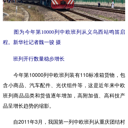
山东
河南
湖北
湖南
广东
广西
海南
重庆
四川
贵州
云南
西藏
图为今年第10000列中欧班列从义乌西站鸣笛启
陕西
甘肃
青海
宁夏
程。新华社记者魏一骏 摄
新疆
内蒙古
黑龙江
班列开行数量稳步增长
多语种频道
今年第10000列中欧班列装有110标准箱货物，包
含小商品、汽车配件、光伏组件等，这是近年来中欧
English
Español
Français
عربى
班列商品品类和货值逐年增加，高附加值、高科技产
Русский язык
日本語
한국어
品呈增长趋势的缩影。
Deutsch
Português
自2011年3月，我国第一列中欧班列从重庆团结村