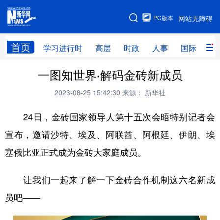
手机版
PC版本
网站无障碍
网站地图
首页
学习进行时
高层
时政
人事
国际
财
一图知世界·解码金砖新成员
学习进行时
高层
时政
人事
2023-08-25 15:42:30
来源： 新华社
国际
财经
网评
港澳
24日，金砖国家领导人第十五次会晤特别记者会
台湾
思客智库
全球连线
教育
宣布，邀请沙特、埃及、阿联酋、阿根廷、伊朗、埃
科技
科创
量子
体育
塞俄比亚正式成为金砖大家庭成员。
文化
书画
健康
军事
访谈
视频
图片
政务
让我们一起来了解一下金砖合作机制这六名新成
员吧——
法律
中央文件
金融
汽车
食品
人居
信息化
数字经济