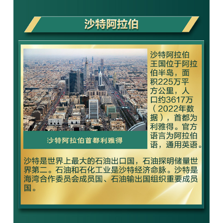
山东
河南
湖北
湖南
广东
广西
海南
重庆
四川
贵州
云南
西藏
陕西
甘肃
青海
宁夏
新疆
内蒙古
黑龙江
多语种频道
English
Español
Français
عربى
Русский язык
日本語
한국어
Deutsch
Português