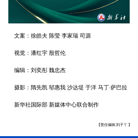
文案：徐皓夫 陈莹 李家瑞 司源
视觉：潘红宇 殷哲伦
编辑：刘奕彤 魏忠杰
摄影：隋先凯 邬惠我 沙达堤 于洋 马丁·萨巴拉
新华社国际部 新媒体中心联合制作
【责任编辑:刘子丫 】