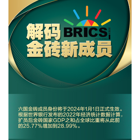
学术中国
乡村振兴
银龄
溯源中国
城市
旅游
能源
会展
彩票
娱乐
时尚
悦读
公益
一带一路
亚太网
上市公司
文化产业
地方频道
北京
天津
河北
山西
辽宁
吉林
上海
江苏
浙江
安徽
福建
江西