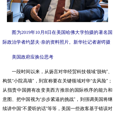
山东
河南
湖北
湖南
广东
广西
海南
重庆
四川
贵州
云南
西藏
图为2019年
10月8日在美国哈佛大学拍摄的著名国
陕西
甘肃
青海
宁夏
际政治学者约瑟夫·奈的资料照片。
新华社记者谢锷摄
新疆
内蒙古
黑龙江
美国政府应换位思考
多语种频道
一段时间以来，从扬言对华经贸科技领域“脱钩”、
English
Español
Français
عربى
构筑“小院高墙”，到宣称要在关键领域对华“去风险”；
Русский язык
日本語
한국어
从指责中国拥有改变美西方推崇的国际秩序的能力和
Deutsch
Português
意图、把中国视为“步步紧逼的挑战”，到强调美国将继
续讲中国“不爱听的话”等等，美国一些政客基于错误对