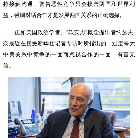
持接触沟通，警告恶性竞争只会损害两国和世界利
学术中国
乡村振兴
银龄
溯源中国
益，强调对话合作才是发展两国关系的正确选择。
城市
旅游
能源
会展
正如美国政治学者、“软实力”概念提出者约瑟夫·
彩票
娱乐
时尚
悦读
奈最近在接受新华社记者专访时所指出的，过度夸大
公益
一带一路
亚太网
上市公司
中美关系中竞争的一面而忽视合作的一面，有害无
文化产业
益。
地方频道
北京
天津
河北
山西
辽宁
吉林
上海
江苏
浙江
安徽
福建
江西