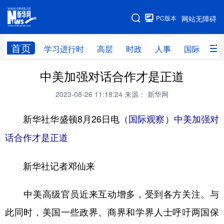
手机版
PC版本
网站无障碍
网站地图
首页
学习进行时
高层
时政
人事
国际
财
中美加强对话合作才是正道
学习进行时
高层
时政
人事
2023-08-26 11:18:24
来源： 新华网
国际
财经
网评
港澳
新华社华盛顿8月26日电
台湾
思客智库
（国际观察）中美加强对
全球连线
教育
话合作才是正道
科技
科创
量子
体育
文化
书画
健康
军事
新华社记者邓仙来
访谈
视频
图片
政务
中美高级官员近来互动增多，受到各方关注。与
法律
中央文件
金融
汽车
此同时，美国一些政界、商界和学界人士呼吁两国保
食品
人居
信息化
数字经济