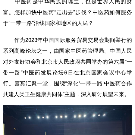
中医药是中华民族的瑰宝，也是世界人民的财
富。怎样加快中医药“走出去”步伐？中医药如何服务
学术中国
乡村振兴
银龄
溯源中国
于“一带一路”沿线国家和地区的人民？
城市
旅游
能源
会展
彩票
娱乐
时尚
悦读
作为2023年中国国际服务贸易交易会期间举行的
系列高峰论坛之一，由国家中医药管理局、中国人民
公益
一带一路
亚太网
上市公司
对外友好协会和北京市人民政府共同举办的第六届“一
文化产业
带一路”中医药发展论坛6日在北京国家会议中心举
行。嘉宾汇聚一堂，围绕“深化‘一带一路’中医药合作
地方频道
共建人类卫生健康共同体”主题，深入研讨展望未来。
北京
天津
河北
山西
辽宁
吉林
上海
江苏
浙江
安徽
福建
江西