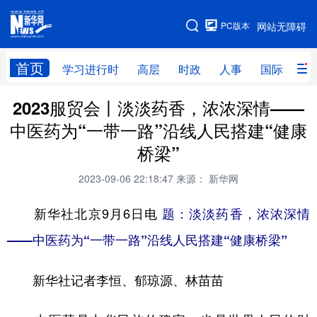
手机版
PC版本
网站无障碍
网站地图
首页
学习进行时
高层
时政
人事
国际
财
2023服贸会丨淡淡药香，浓浓深情——
学习进行时
高层
时政
人事
中医药为“一带一路”沿线人民搭建“健康
国际
财经
网评
港澳
桥梁”
台湾
思客智库
全球连线
教育
2023-09-06 22:18:47
来源： 新华网
科技
科创
量子
体育
新华社北京9月6日电
题：淡淡药香，浓浓深情
文化
书画
健康
军事
——中医药为“一带一路”沿线人民搭建“健康桥梁”
访谈
视频
图片
政务
新华社记者李恒、郁琼源、林苗苗
法律
中央文件
金融
汽车
食品
人居
信息化
数字经济