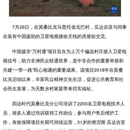
学术中国
乡村振兴
银龄
溯源中国
城市
旅游
能源
会展
7月26日，在莫桑比克马普托省戈巴村，瓜达吉亚与同事
在装有中国援助的卫星电视接收天线的房屋前交流。
彩票
娱乐
时尚
悦读
公益
一带一路
亚太网
上市公司
中国援非“万村通”项目旨在为上万个偏远村庄接入卫星电
视信号，助力非洲民众联通世界，是中非合作的重要举措和
文化产业
共建“一带一路”民心相通的重要成果。该项目2018年在莫桑
比克启动以来，丰富民众精神文化生活，促进公共教育和社
地方频道
会民生发展，为无数乡村家庭带来切实福祉。
北京
天津
河北
山西
四达时代莫桑比克分公司培训了2200名卫星电视技术人
辽宁
吉林
上海
江苏
员，很多人通过培训获得工作岗位，参与用户售后维护工
浙江
安徽
福建
江西
作，有效保障项目长期可持续运营，31岁的努涅斯·瓜达吉亚