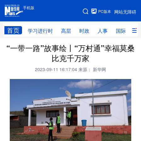
手机版
手机版
PC版本
网站无障碍
网站地图
首页
学习进行时
高层
时政
人事
国际
财
“一带一路”故事绘丨“万村通”幸福莫桑
学习进行时
高层
时政
人事
比克千万家
国际
财经
网评
港澳
2023-09-11 16:17:04
来源： 新华网
台湾
思客智库
全球连线
教育
科技
科创
量子
体育
文化
书画
健康
军事
访谈
视频
图片
政务
法律
中央文件
金融
汽车
食品
人居
信息化
数字经济