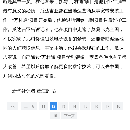
就是其中一员。在他看来，参与“万村通”项目是他职业生涯中
山东
河南
湖北
湖南
最有意义的经历。瓜达吉亚曾在当地运营商从事宽带安装工
广东
广西
海南
重庆
作，“万村通”项目开始后，他通过培训参与到项目售后维护工
四川
贵州
云南
西藏
作。瓜达吉亚告诉记者，他在项目中走遍了莫桑比克全国，
不仅实现了儿时修理组装电子设备的梦想，还能帮助偏远地
陕西
甘肃
青海
宁夏
区的人们获取信息、丰富生活，他很喜欢现在的工作。瓜达
新疆
内蒙古
黑龙江
吉亚说，自己通过“万村通”项目学到很多，家庭条件也有了很
大改善，希望以后能够了解更多的数字技术，可以去中国，
多语种频道
并到四达时代的总部看看。
English
Español
Français
عربى
新华社记者 董江辉 摄
Русский язык
日本語
한국어
|<<
上一页
11
12
13
14
15
16
17
18
Deutsch
Português
19
下一页