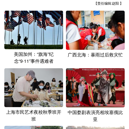
【责任编辑:赵阳 】
美国加州：“旗海”纪
广西北海：暴雨过后救灾忙
念“9·11”事件遇难者
上海市民艺术夜校秋季班开
中国婺剧表演亮相埃塞俄比
班
亚