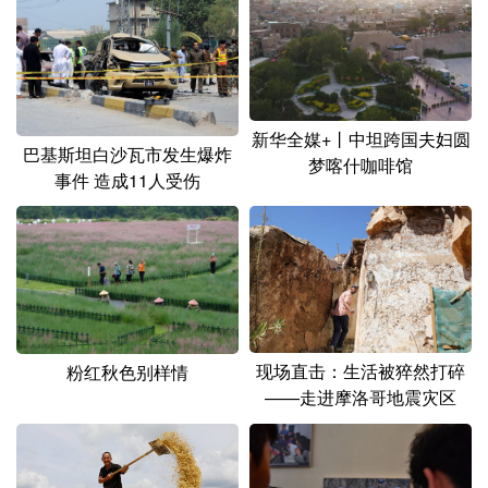
新华全媒+丨中坦跨国夫妇圆
巴基斯坦白沙瓦市发生爆炸
梦喀什咖啡馆
事件 造成11人受伤
现场直击：生活被猝然打碎
粉红秋色别样情
——走进摩洛哥地震灾区