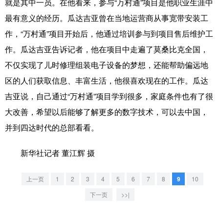
就是其中一员。在他看来，参与“万村通”项目是他职业生涯中
山东
河南
湖北
湖南
最有意义的经历。瓜达吉亚曾在当地运营商从事宽带安装工
广东
广西
海南
重庆
作，“万村通”项目开始后，他通过培训参与到项目售后维护工
四川
贵州
云南
西藏
作。瓜达吉亚告诉记者，他在项目中走遍了莫桑比克全国，
不仅实现了儿时修理组装电子设备的梦想，还能帮助偏远地
陕西
甘肃
青海
宁夏
区的人们获取信息、丰富生活，他很喜欢现在的工作。瓜达
新疆
内蒙古
黑龙江
吉亚说，自己通过“万村通”项目学到很多，家庭条件也有了很
大改善，希望以后能够了解更多的数字技术，可以去中国，
多语种频道
并到四达时代的总部看看。
English
Español
Français
عربى
新华社记者 董江辉 摄
Русский язык
日本語
한국어
上一页
1
2
3
4
5
6
7
8
9
10
Deutsch
Português
下一页
>>|