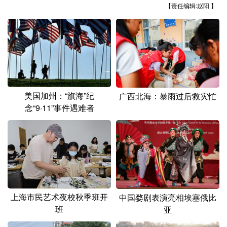
【责任编辑:赵阳 】
美国加州：“旗海”纪
广西北海：暴雨过后救灾忙
念“9·11”事件遇难者
上海市民艺术夜校秋季班开
中国婺剧表演亮相埃塞俄比
班
亚