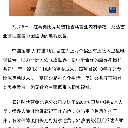
学术中国
乡村振兴
银龄
溯源中国
城市
旅游
能源
会展
7月25日，在莫桑比克马普托省马富亚内村学校，瓜达吉
彩票
娱乐
时尚
悦读
亚前往查看中国援助的电视设备。
公益
一带一路
亚太网
上市公司
中国援非“万村通”项目旨在为上万个偏远村庄接入卫星电
文化产业
视信号，助力非洲民众联通世界，是中非合作的重要举措和
共建“一带一路”民心相通的重要成果。该项目2018年在莫桑
比克启动以来，丰富民众精神文化生活，促进公共教育和社
地方频道
会民生发展，为无数乡村家庭带来切实福祉。
北京
天津
河北
山西
四达时代莫桑比克分公司培训了2200名卫星电视技术人
辽宁
吉林
上海
江苏
员，很多人通过培训获得工作岗位，参与用户售后维护工
浙江
安徽
福建
江西
作，有效保障项目长期可持续运营，31岁的努涅斯·瓜达吉亚