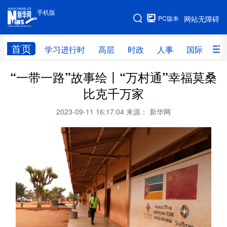
手机版
手机版
PC版本
网站无障碍
网站地图
首页
学习进行时
高层
时政
人事
国际
财
“一带一路”故事绘丨“万村通”幸福莫桑
学习进行时
高层
时政
人事
比克千万家
国际
财经
网评
港澳
2023-09-11 16:17:04
来源： 新华网
台湾
思客智库
全球连线
教育
科技
科创
量子
体育
文化
书画
健康
军事
访谈
视频
图片
政务
法律
中央文件
金融
汽车
食品
人居
信息化
数字经济