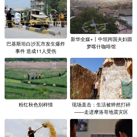
新华全媒+丨中坦跨国夫妇圆
巴基斯坦白沙瓦市发生爆炸
梦喀什咖啡馆
事件 造成11人受伤
现场直击：生活被猝然打碎
粉红秋色别样情
——走进摩洛哥地震灾区