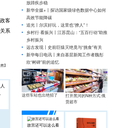
放蹄疾步稳
新华全媒+丨
探访国家级绿色数据中心如何
高效节能降碳
政客
追光丨
尔滨好玩，这里也“撩人”！
关系
乡村行·看振兴丨
江苏昆山：“五百行动”助推
乡村振兴
远古发现丨史前巨猿灭绝竟与“挑食”有关
新华每日电讯丨
来自基层新闻工作者魏彤
欣“树碑”前的追忆
欣然】
人
这些车站也出绝招了
打开黑河的N种方式:俄
货超市
故宫还可以这么看