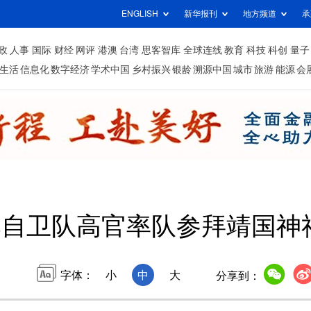
ENGLISH
新华报刊
地方频道
承
政
人事
国际
财经
网评
港澳
台湾
思客智库
全球连线
教育
科技
科创
量子
生活
信息化
数字经济
学术中国
乡村振兴
银龄
溯源中国
城市
旅游
能源
会
本自卫队高官率队参拜靖国神
字体：
小
中
大
分享到：