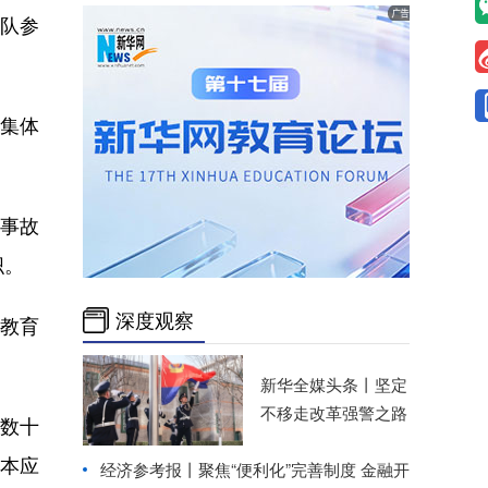
带队参
集体
事故
织。
深度观察
教育
新华全媒头条丨
坚定
不移走改革强警之路
数十
本应
经济参考报丨
聚焦“便利化”完善制度 金融开