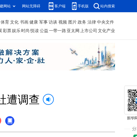
建网站
网站无障碍
客户端
手机版
站内搜索
体育
文化
书画
健康
军事
访谈
视频
图片
政务
法律
中央文件
展
彩票
娱乐
时尚
悦读
公益
一带一路
亚太网
上市公司
文化产业
社遭调查