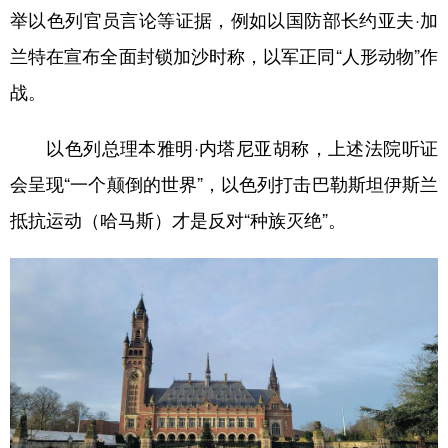
举以色列官员言论等证据，例如以国防部长约亚夫·加
学术中国
乡村振兴
银龄
溯源中国
兰特在宣布全面封锁加沙时称，以军正同“人形动物”作
城市
旅游
能源
会展
战。
彩票
娱乐
时尚
悦读
以色列总理本雅明·内塔尼亚胡称，上述法院听证
公益
一带一路
亚太网
上市公司
会呈现“一个颠倒的世界”，以色列打击巴勒斯坦伊斯兰
文化产业
抵抗运动（哈马斯）才是反对“种族灭绝”。
地方频道
北京
天津
河北
山西
辽宁
吉林
上海
江苏
浙江
安徽
福建
江西