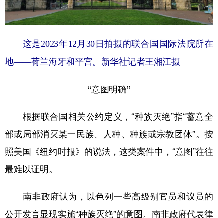
山东
河南
湖北
湖南
广东
广西
海南
重庆
这是2023年12月30日拍摄的联合国国际法院所在
四川
贵州
云南
西藏
地——荷兰海牙和平宫。新华社记者王湘江摄
陕西
甘肃
青海
宁夏
新疆
内蒙古
黑龙江
“意图明确”
根据联合国相关公约定义，“种族灭绝”指“蓄意全
多语种频道
部或局部消灭某一民族、人种、种族或宗教团体”。按
English
Español
Français
عربى
照美国《纽约时报》的说法，这类案件中，“意图”往往
Русский язык
日本語
한국어
最难以证明。
Deutsch
Português
南非政府认为，以色列一些高级别官员和议员的
公开发言显现实施“种族灭绝”的意图。南非政府代表律