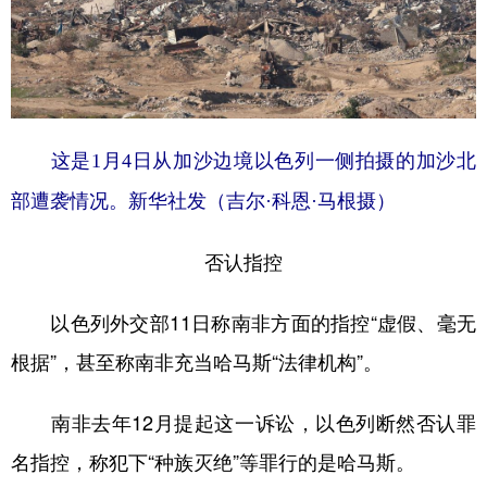
这是1月4日从加沙边境以色列一侧拍摄的加沙北
部遭袭情况。新华社发（吉尔·科恩·马根摄）
否认指控
以色列外交部11日称南非方面的指控“虚假、毫无
根据”，甚至称南非充当哈马斯“法律机构”。
南非去年12月提起这一诉讼，以色列断然否认罪
名指控，称犯下“种族灭绝”等罪行的是哈马斯。