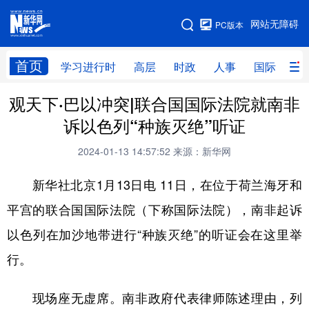
手机版
网站无障碍
PC版本
网站地图
首页
学习进行时
高层
时政
人事
国际
财
观天下·巴以冲突|联合国国际法院就南非
学习进行时
高层
时政
人事
诉以色列“种族灭绝”听证
国际
财经
网评
港澳
2024-01-13 14:57:52
来源：新华网
台湾
思客智库
全球连线
教育
新华社北京1月13日电 11日，在位于荷兰海牙和
科技
科创
量子
体育
平宫的联合国国际法院（下称国际法院），南非起诉
文化
书画
健康
军事
以色列在加沙地带进行“种族灭绝”的听证会在这里举
访谈
视频
图片
政务
行。
法律
中央文件
金融
汽车
现场座无虚席。南非政府代表律师陈述理由，列
食品
人居
信息化
数字经济