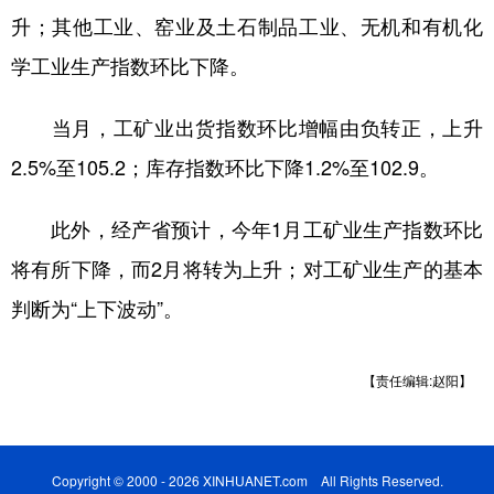
升；其他工业、窑业及土石制品工业、无机和有机化
学术中国
乡村振兴
银龄
溯源中国
学工业生产指数环比下降。
城市
旅游
能源
会展
当月，工矿业出货指数环比增幅由负转正，上升
彩票
娱乐
时尚
悦读
2.5%至105.2；库存指数环比下降1.2%至102.9。
公益
一带一路
亚太网
上市公司
此外，经产省预计，今年1月工矿业生产指数环比
文化产业
将有所下降，而2月将转为上升；对工矿业生产的基本
判断为“上下波动”。
地方频道
北京
天津
河北
山西
【责任编辑:赵阳】
辽宁
吉林
上海
江苏
浙江
安徽
福建
江西
Copyright © 2000 - 2026 XINHUANET.com All Rights Reserved.