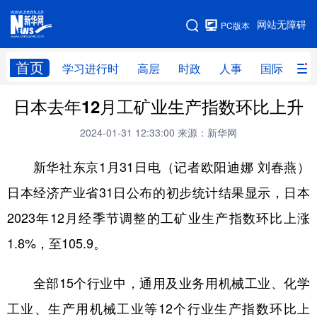
手机版
网站无障碍
PC版本
网站地图
首页
学习进行时
高层
时政
人事
国际
财
日本去年12月工矿业生产指数环比上升
学习进行时
高层
时政
人事
2024-01-31 12:33:00
来源：新华网
国际
财经
网评
港澳
新华社东京1月31日电（记者欧阳迪娜 刘春燕）
台湾
思客智库
全球连线
教育
日本经济产业省31日公布的初步统计结果显示，日本
科技
科创
量子
体育
2023年12月经季节调整的工矿业生产指数环比上涨
文化
书画
健康
军事
1.8%，至105.9。
访谈
视频
图片
政务
全部15个行业中，通用及业务用机械工业、化学
法律
中央文件
金融
汽车
工业、生产用机械工业等12个行业生产指数环比上
食品
人居
信息化
数字经济