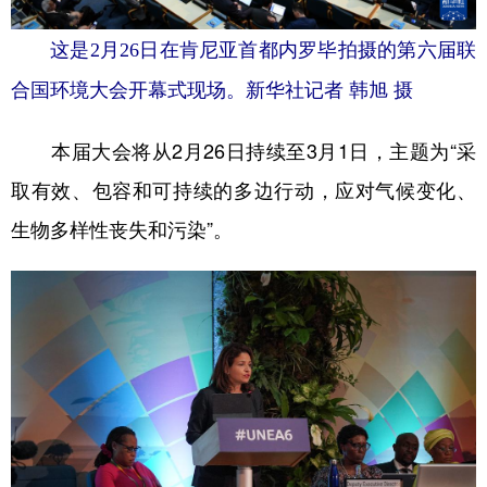
山东
河南
湖北
湖南
这是2月26日在肯尼亚首都内罗毕拍摄的第六届联
广东
广西
海南
重庆
合国环境大会开幕式现场。新华社记者 韩旭 摄
四川
贵州
云南
西藏
陕西
甘肃
青海
宁夏
本届大会将从2月26日持续至3月1日，主题为“采
新疆
内蒙古
黑龙江
取有效、包容和可持续的多边行动，应对气候变化、
生物多样性丧失和污染”。
多语种频道
English
Español
Français
عربى
Русский язык
日本語
한국어
Deutsch
Português