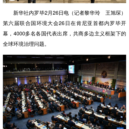
学术中国
乡村振兴
银龄
溯源中国
新华社内罗毕2月26日电（记者黎华玲 王旭琛）
第六届联合国环境大会26日在肯尼亚首都内罗毕开
城市
旅游
能源
会展
幕，4000多名各国代表出席，共商多边主义框架下的
彩票
娱乐
时尚
悦读
全球环境治理问题。
公益
一带一路
亚太网
上市公司
文化产业
地方频道
北京
天津
河北
山西
辽宁
吉林
上海
江苏
浙江
安徽
福建
江西