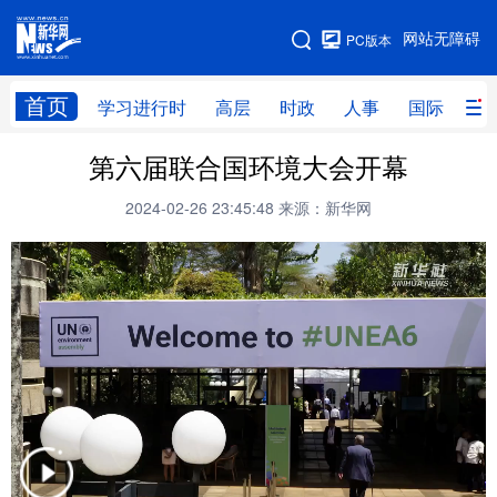
手机版
网站无障碍
PC版本
网站地图
首页
学习进行时
高层
时政
人事
国际
财
第六届联合国环境大会开幕
学习进行时
高层
时政
人事
2024-02-26 23:45:48
来源：新华网
国际
财经
网评
港澳
台湾
思客智库
全球连线
教育
科技
科创
量子
体育
文化
书画
健康
军事
访谈
视频
图片
政务
法律
中央文件
金融
汽车
食品
人居
信息化
数字经济